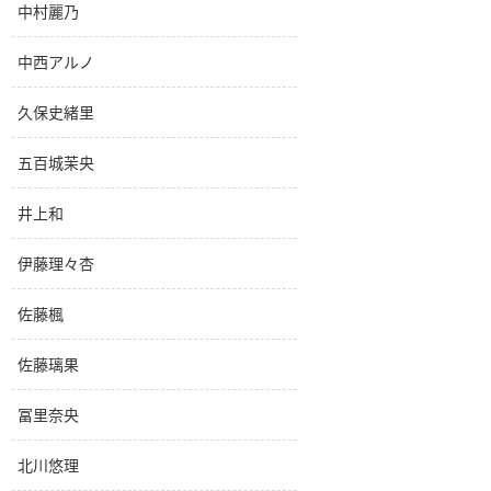
中村麗乃
中西アルノ
久保史緒里
五百城茉央
井上和
伊藤理々杏
佐藤楓
佐藤璃果
冨里奈央
北川悠理