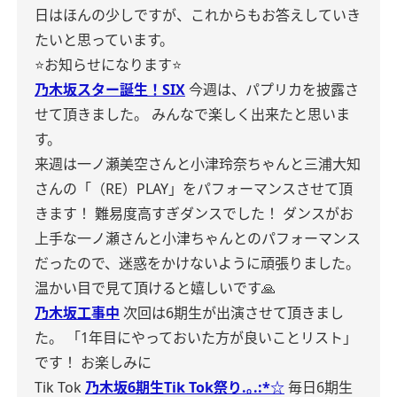
日はほんの少しですが、これからもお答えしていき
たいと思っています。
⭐️お知らせになります⭐️
乃木坂スター誕生！SIX
今週は、パプリカを披露さ
せて頂きました。
みんなで楽しく出来たと思いま
す。
来週は一ノ瀬美空さんと小津玲奈ちゃんと三浦大知
さんの「（RE）PLAY」をパフォーマンスさせて頂
きます！
難易度高すぎダンスでした！
ダンスがお
上手な一ノ瀬さんと小津ちゃんとのパフォーマンス
だったので、迷惑をかけないように頑張りました。
温かい目で見て頂けると嬉しいです🙏
乃木坂工事中
次回は6期生が出演させて頂きまし
た。
「1年目にやっておいた方が良いことリスト」
です！
お楽しみに
Tik Tok
乃木坂6期生Tik Tok祭り.｡.:*☆
毎日6期生