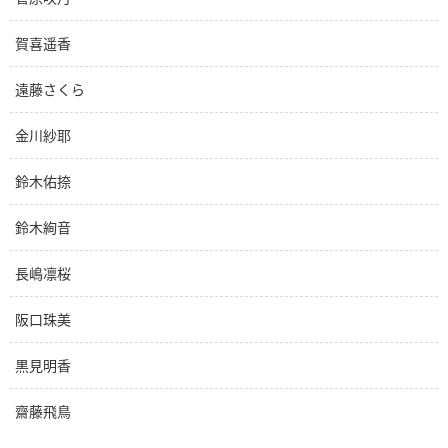
賀喜遥香
遠藤さくら
金川紗耶
鈴木佑捺
鈴木絢音
長嶋凛桜
阪口珠美
黒見明香
齋藤飛鳥