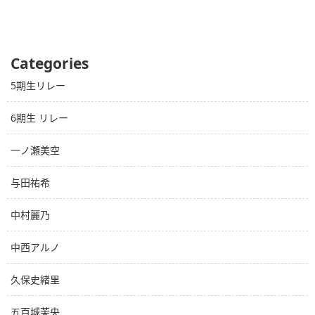
Categories
5期生リレー
6期生 リレー
一ノ瀬美空
与田祐希
中村麗乃
中西アルノ
久保史緒里
五百城茉央