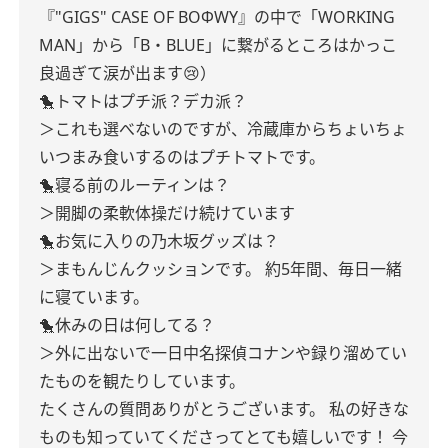
『"GIGS" CASE OF BOΦWY』の中で「WORKING
MAN」から「B・BLUE」に繋がるところはかっこ
良過ぎて涙が出ます😢）
🐤トマトはプチ派？デカ派？
＞これも選べないのですが、冷蔵庫からちょいちょ
いつまみ食いするのはプチトマトです。
🐤寝る前のルーティンは？
＞開脚の柔軟体操だけ続けています
🐤お気に入りの乃木坂グッズは？
＞まもんじんクッションです。
約5年間、毎日一緒
に寝ています。
🐤休みの日は何してる？
＞外に出ないで一日中名探偵コナンや録り溜めてい
たものを観たりしています。
たくさんの質問ありがとうございます。
私の好きな
ものも知っていてくださってとても嬉しいです！
今