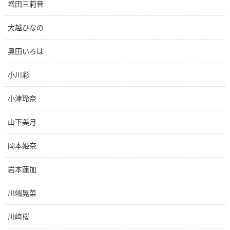
増田三莉音
大越ひなの
奥田いろは
小川彩
小津玲奈
山下美月
岡本姫奈
岩本蓮加
川端晃菜
川﨑桜