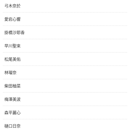
弓木奈於
愛宕心響
掛橋沙耶香
早川聖来
松尾美佑
林瑠奈
柴田柚菜
梅澤美波
森平麗心
樋口日奈