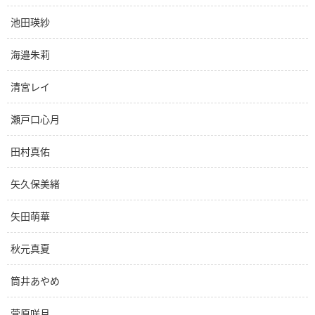
池田瑛紗
海邉朱莉
清宮レイ
瀬戸口心月
田村真佑
矢久保美緒
矢田萌華
秋元真夏
筒井あやめ
菅原咲月