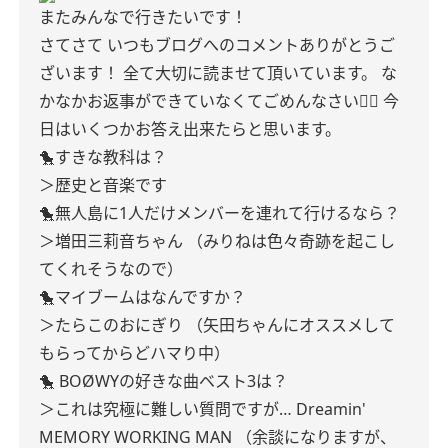
またみんなで行きたいです！
さてさて
いつもブログへのコメントありがとうご
ざいます！
全て大切に読ませて頂いています。
な
かなかお返事ができていなくてごめんなさい🙇‍♀️
今
日はいくつかお答え出来たらと思います。
🐤すきな教科は？
＞歴史と音楽です
🐤無人島に1人だけメンバーを連れて行けるなら？
＞増田三莉音ちゃん
（みりねは色々奇跡を起こし
てくれそうなので）
🐤マイブームはなんですか？
＞たらこのおにぎり
（矢田ちゃんにオススメして
もらってからどハマり中）
🐤 BOØWYの好きな曲ベスト3は？
＞これは究極に難しい質問ですが…
Dreamin'
MEMORY
WORKING MAN
（余談になりますが、