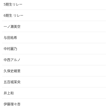
5期生リレー
6期生 リレー
一ノ瀬美空
与田祐希
中村麗乃
中西アルノ
久保史緒里
五百城茉央
井上和
伊藤理々杏