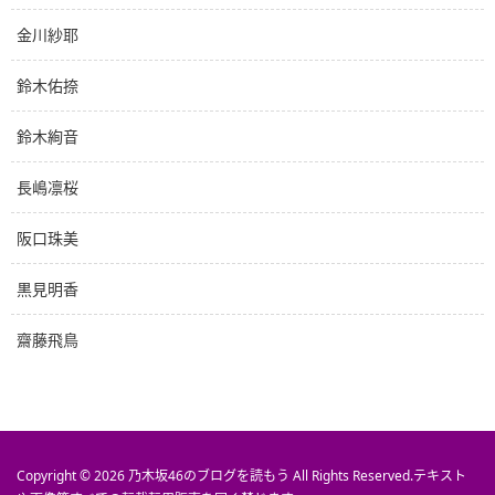
金川紗耶
鈴木佑捺
鈴木絢音
長嶋凛桜
阪口珠美
黒見明香
齋藤飛鳥
Copyright © 2026
乃木坂46のブログを読もう
All Rights Reserved.
テキスト