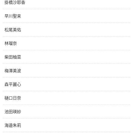
掛橋沙耶香
早川聖来
松尾美佑
林瑠奈
柴田柚菜
梅澤美波
森平麗心
樋口日奈
池田瑛紗
海邉朱莉