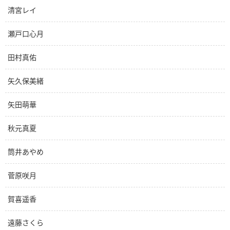
清宮レイ
瀬戸口心月
田村真佑
矢久保美緒
矢田萌華
秋元真夏
筒井あやめ
菅原咲月
賀喜遥香
遠藤さくら