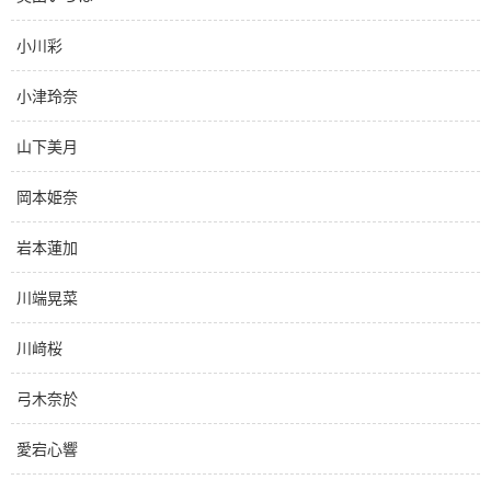
小川彩
小津玲奈
山下美月
岡本姫奈
岩本蓮加
川端晃菜
川﨑桜
弓木奈於
愛宕心響