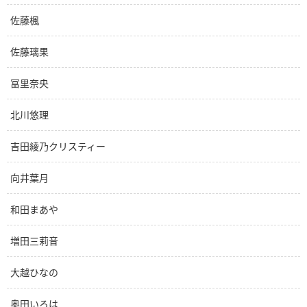
佐藤楓
佐藤璃果
冨里奈央
北川悠理
吉田綾乃クリスティー
向井葉月
和田まあや
増田三莉音
大越ひなの
奥田いろは