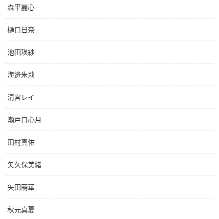
森平麗心
樋口日奈
池田瑛紗
海邉朱莉
清宮レイ
瀬戸口心月
田村真佑
矢久保美緒
矢田萌華
秋元真夏