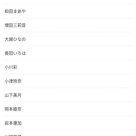
和田まあや
増田三莉音
大越ひなの
奥田いろは
小川彩
小津玲奈
山下美月
岡本姫奈
岩本蓮加