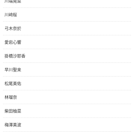
川端晃菜
川﨑桜
弓木奈於
愛宕心響
掛橋沙耶香
早川聖来
松尾美佑
林瑠奈
柴田柚菜
梅澤美波