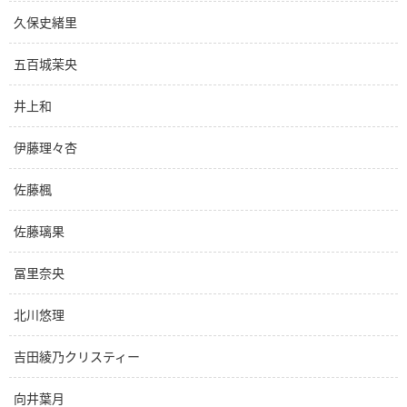
久保史緒里
五百城茉央
井上和
伊藤理々杏
佐藤楓
佐藤璃果
冨里奈央
北川悠理
吉田綾乃クリスティー
向井葉月