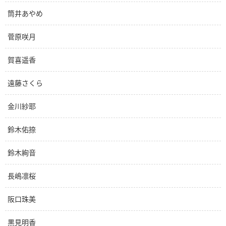
筒井あやめ
菅原咲月
賀喜遥香
遠藤さくら
金川紗耶
鈴木佑捺
鈴木絢音
長嶋凛桜
阪口珠美
黒見明香