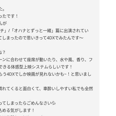
た。
ったです！
んが
ッチ」/「オハナとずっと一緒」篇に出演されてい
しまったので思いきって4DXでみたんです〜
ね？
ーンに合わせて座席が動いたり、水や風、香り、フ
できる体感型上映システムらしいです！
う4DXでしか映画が見れないかも~！と思いまし
慣れてくると面白くて、車酔いしやすい私でも全然
てしまったらごめんなさい💦
込める気がします！