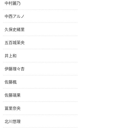
中村麗乃
中西アルノ
久保史緒里
五百城茉央
井上和
伊藤理々杏
佐藤楓
佐藤璃果
冨里奈央
北川悠理