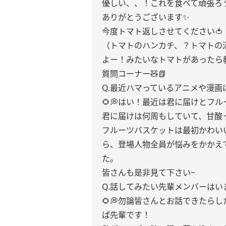
優しい、、！これを食べて頑張ろ
ありがとうございます✨️
今度トマト返しさせてください🍅
（トマトのハンカチ、？トマトの
よー！みたいなトマトがあったら
質問コーナー🧸📗
Q.最近ハマっているアニメや漫画
🌻💭はい！最近は君に届けとフ
君に届けは何周もしていて、甘酸
フルーツバスケットは最初かわい
ら、登場人物全員が悩みをかかえ
た。
皆さんも是非見て下さい~
Q.話してみたい先輩メンバーはい
🌻💭勿論皆さんとお話できたら
ぱ先輩です！