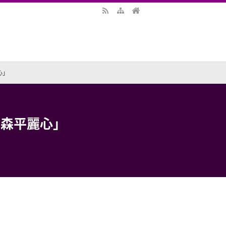
心」
 森平麗心」