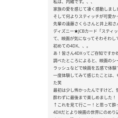
私は、内緒です。、、
家族の愛を感じて凄く感動しまし
そして何よりスティッチが可愛か
先輩の遠藤さくらさんと井上和さ
ディズニー★JCBカード「スティ
て、映画が気になってそわそわして
初めての4DX、、。
あ！皆さん4DXってご存知ですか
調べたところによると、映画のシ
ラッシュなどで映画を五感で体験
一度体験してみて感じたことは、も
た笑
最初は少し怖かったんですけど、
酔わずに最後まで楽しめました！
↑これを見て行こー！と思って酔っ
4DXだとより映画の世界にのめり