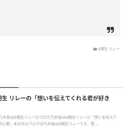
6期生 リレー
6期生 リレーの「想いを伝えてくれる君が好き
日の乃木坂466期生リレーのブログ乃木坂466期生リレーの「想いを伝えて
心響」本日次のブログは乃木坂466期生リレーです。想 ...