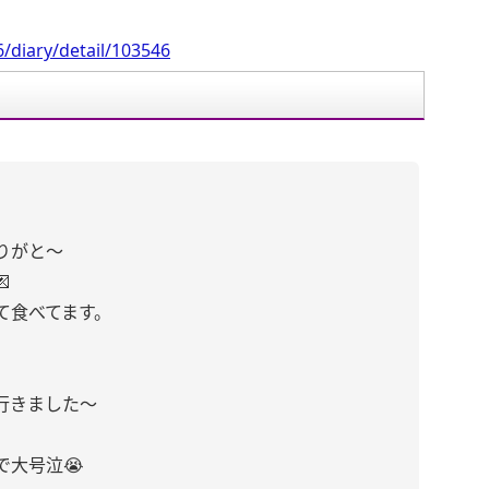
/diary/detail/103546
りがと〜

て食べてます。
行きました〜
で大号泣😭