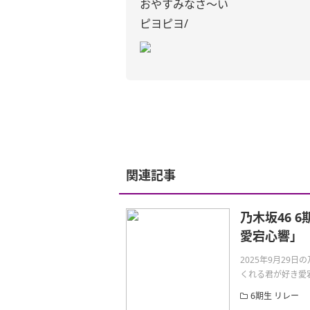
おやすみなさ～い
ピヨピヨ/
関連記事
乃木坂46 
愛宕心響」
2025年9月29
くれる君が好き愛宕
6期生 リレー