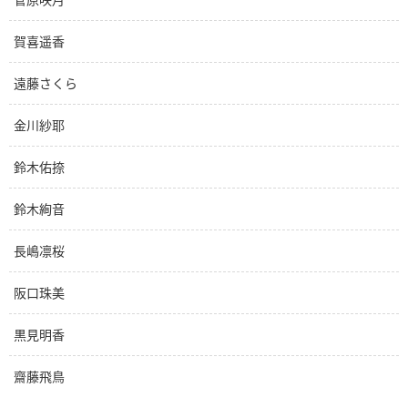
賀喜遥香
遠藤さくら
金川紗耶
鈴木佑捺
鈴木絢音
長嶋凛桜
阪口珠美
黒見明香
齋藤飛鳥