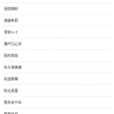
池田瑛紗
海邉朱莉
清宮レイ
瀬戸口心月
田村真佑
矢久保美緒
矢田萌華
秋元真夏
筒井あやめ
菅原咲月