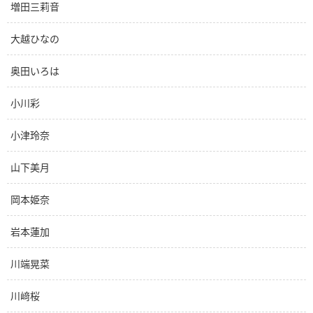
増田三莉音
大越ひなの
奥田いろは
小川彩
小津玲奈
山下美月
岡本姫奈
岩本蓮加
川端晃菜
川﨑桜