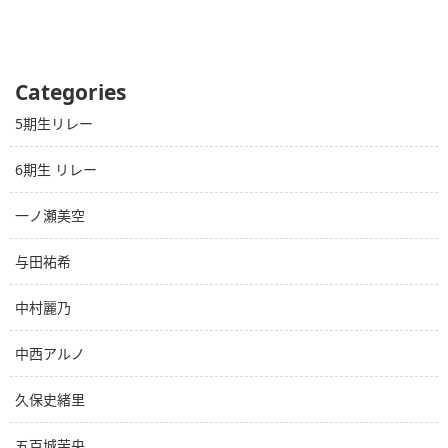
Categories
5期生リレー
6期生 リレー
一ノ瀬美空
与田祐希
中村麗乃
中西アルノ
久保史緒里
五百城茉央