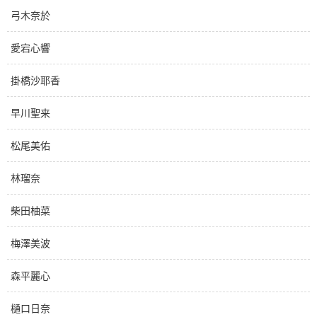
弓木奈於
愛宕心響
掛橋沙耶香
早川聖来
松尾美佑
林瑠奈
柴田柚菜
梅澤美波
森平麗心
樋口日奈