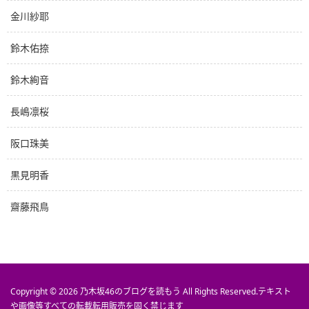
金川紗耶
鈴木佑捺
鈴木絢音
長嶋凛桜
阪口珠美
黒見明香
齋藤飛鳥
Copyright © 2026
乃木坂46のブログを読もう
All Rights Reserved.
テキスト
や画像等すべての転載転用販売を固く禁じます