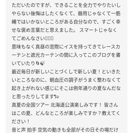
ただいたのですが、できることを全力でやりたいし
やらない後悔はしたくなくて、器用じゃなくて一筋
縄ではいかないところがある自分なので、すごく幸
せな褒め言葉だと思えました。
スマートじゃなく
てごめんなさい🙇🏻‍♀️‪‪
意味もなく真昼の窓際にイスを持ってきてレースカ
ーテンと遮光カーテンの間に入ってこのブログを書
いていたり🌀🍃
最近毎日が新しいことづくしで新しい夏！といきた
いところなのに、朝血圧の調子がうまく整わなくて
起き上がれない感じにそこは例年通りの夏なんだな
と思ったりしてます🐑
真夏の全国ツアー 北海道公演楽しみです！
皆さん
はこの夏、どんなところが楽しみですか？教えてく
ださい！
音と声 拍手 空気の動きも全部がその日その場だけ