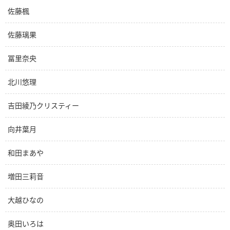
佐藤楓
佐藤璃果
冨里奈央
北川悠理
吉田綾乃クリスティー
向井葉月
和田まあや
増田三莉音
大越ひなの
奥田いろは