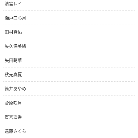
清宮レイ
瀬戸口心月
田村真佑
矢久保美緒
矢田萌華
秋元真夏
筒井あやめ
菅原咲月
賀喜遥香
遠藤さくら