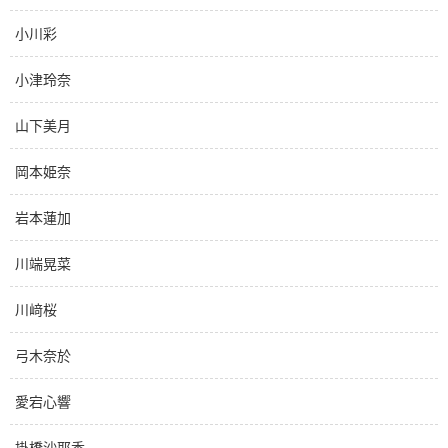
小川彩
小津玲奈
山下美月
岡本姫奈
岩本蓮加
川端晃菜
川﨑桜
弓木奈於
愛宕心響
掛橋沙耶香