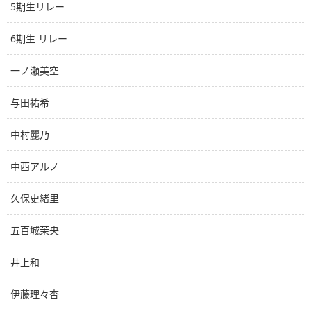
5期生リレー
6期生 リレー
一ノ瀬美空
与田祐希
中村麗乃
中西アルノ
久保史緒里
五百城茉央
井上和
伊藤理々杏