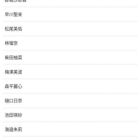
早川聖来
松尾美佑
林瑠奈
柴田柚菜
梅澤美波
森平麗心
樋口日奈
池田瑛紗
海邉朱莉