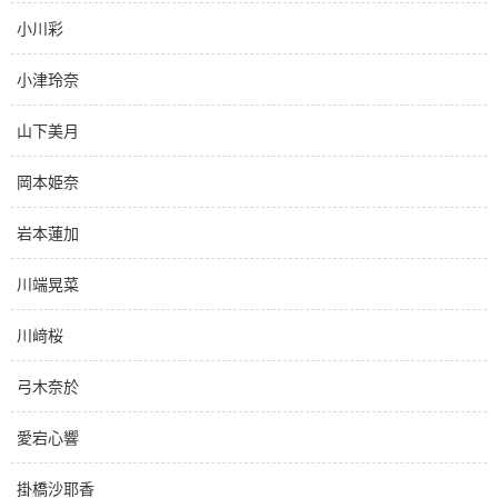
小川彩
小津玲奈
山下美月
岡本姫奈
岩本蓮加
川端晃菜
川﨑桜
弓木奈於
愛宕心響
掛橋沙耶香