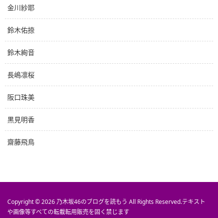
金川紗耶
鈴木佑捺
鈴木絢音
長嶋凛桜
阪口珠美
黒見明香
齋藤飛鳥
Copyright © 2026
乃木坂46のブログを読もう
All Rights Reserved.
テキスト
や画像等すべての転載転用販売を固く禁じます