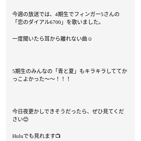
今週の放送では、
期生でフィンガー
さんの
4
5
「恋のダイアル
」を歌いました。
6700
一度聞いたら耳から離れない曲
☺︎
期生のみんなの「青と夏」もキラキラしててか
5
っこよかった〜〜！！！
今日夜更かしできそうだったら、ぜひ見てくだ
さい
😊
でも見れます
📺
Hulu