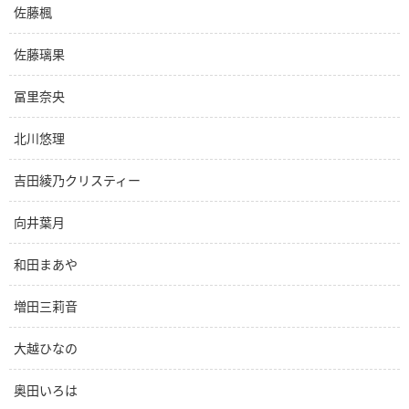
佐藤楓
佐藤璃果
冨里奈央
北川悠理
吉田綾乃クリスティー
向井葉月
和田まあや
増田三莉音
大越ひなの
奥田いろは