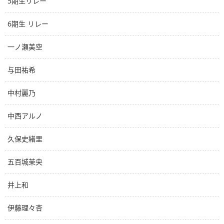
5期生リレー
6期生 リレー
一ノ瀬美空
与田祐希
中村麗乃
中西アルノ
久保史緒里
五百城茉央
井上和
伊藤理々杏