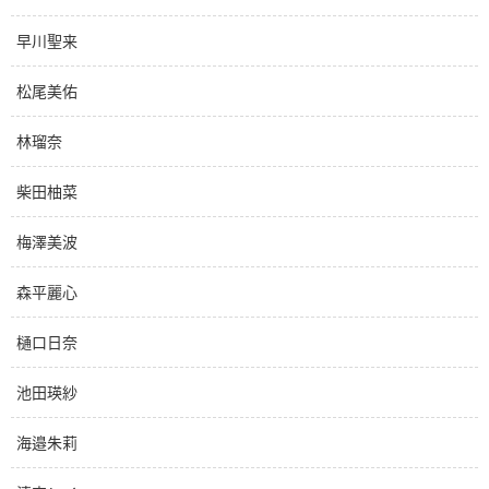
早川聖来
松尾美佑
林瑠奈
柴田柚菜
梅澤美波
森平麗心
樋口日奈
池田瑛紗
海邉朱莉