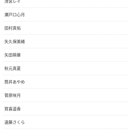
清宮レイ
瀬戸口心月
田村真佑
矢久保美緒
矢田萌華
秋元真夏
筒井あやめ
菅原咲月
賀喜遥香
遠藤さくら