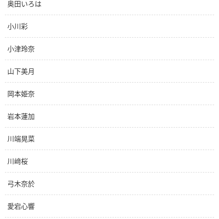
奥田いろは
小川彩
小津玲奈
山下美月
岡本姫奈
岩本蓮加
川端晃菜
川﨑桜
弓木奈於
愛宕心響