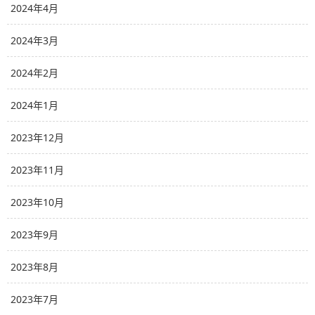
2024年4月
2024年3月
2024年2月
2024年1月
2023年12月
2023年11月
2023年10月
2023年9月
2023年8月
2023年7月