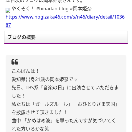
本日次のブログは岡本姫奈さんです。
やくそく！ #hinadaniblog #岡本姫奈
https://www.nogizaka46.com/s/n46/diary/detail/1036
87
ブログの概要
こんばんは！
愛知県出身21歳の岡本姫奈です
先日、TBS系「音楽の日」に出演させていただきま
した！
私たちは
「ガールズルール」
「おひとりさま天国」
を披露させて頂きました！
曲中 「かめはめ波」を撃ったんですが
気づいてく
れた方いるかな笑