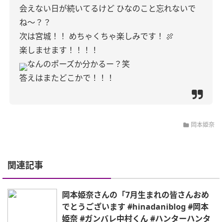
会えない日が続いてるけど ひなのこと忘れないで
ね〜？？
次は宮城！！ めちゃくちゃ楽しみです！ 🍖
楽しませます！！！！
なんのポーズか分かるー？笑
答えはまたどこかで！！！
岡本姫奈
関連記事
岡本姫奈さんの「7月生まれの皆さんおめ
でとうございます #hinadaniblog #岡本
姫奈 #ガンバレ中村くん #ハンターハンタ