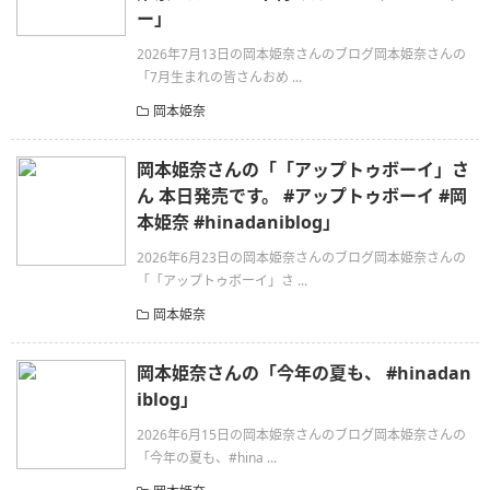
ー」
2026年7月13日の岡本姫奈さんのブログ岡本姫奈さんの
「7月生まれの皆さんおめ ...
岡本姫奈
岡本姫奈さんの「「アップトゥボーイ」さ
ん 本日発売です。 #アップトゥボーイ #岡
本姫奈 #hinadaniblog」
2026年6月23日の岡本姫奈さんのブログ岡本姫奈さんの
「「アップトゥボーイ」さ ...
岡本姫奈
岡本姫奈さんの「今年の夏も、 #hinadan
iblog」
2026年6月15日の岡本姫奈さんのブログ岡本姫奈さんの
「今年の夏も、#hina ...