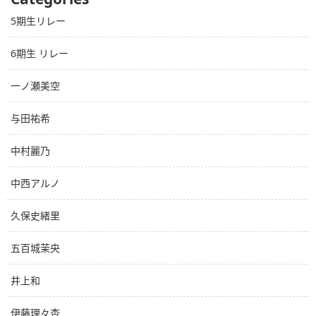
5期生リレー
6期生 リレー
一ノ瀬美空
与田祐希
中村麗乃
中西アルノ
久保史緒里
五百城茉央
井上和
伊藤理々杏