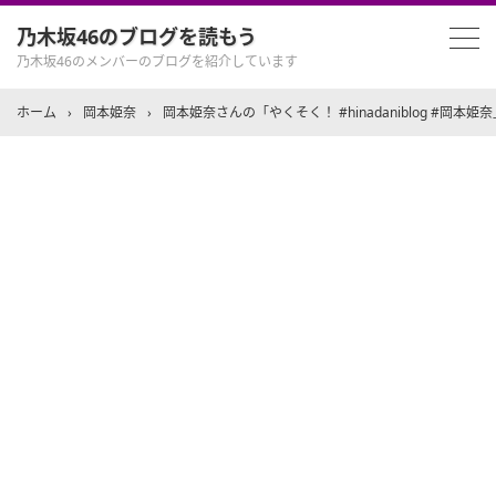
乃木坂46のブログを読もう
乃木坂46のメンバーのブログを紹介しています
ホーム
›
岡本姫奈
›
岡本姫奈さんの「やくそく！ #hinadaniblog #岡本姫奈