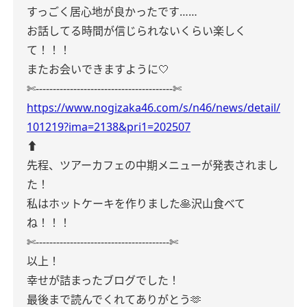
すっごく居心地が良かったです……
お話してる時間が信じられないくらい楽しく
て！！！
またお会いできますように‎🤍
✄--------------------------------------‐‐✄
https://www.nogizaka46.com/s/n46/news/detail/
101219?ima=2138&pri1=202507
⬆️
先程、ツアーカフェの中期メニューが発表されまし
た！
私はホットケーキを作りました🥞
沢山食べて
ね！！！
✄--------------------------------------‐✄
以上！
幸せが詰まったブログでした！
最後まで読んでくれてありがとう🫶