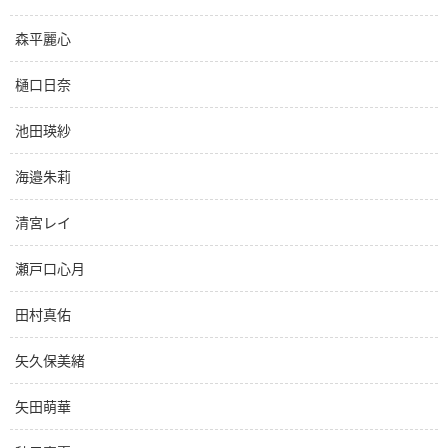
森平麗心
樋口日奈
池田瑛紗
海邉朱莉
清宮レイ
瀬戸口心月
田村真佑
矢久保美緒
矢田萌華