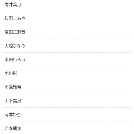
向井葉月
和田まあや
増田三莉音
大越ひなの
奥田いろは
小川彩
小津玲奈
山下美月
岡本姫奈
岩本蓮加