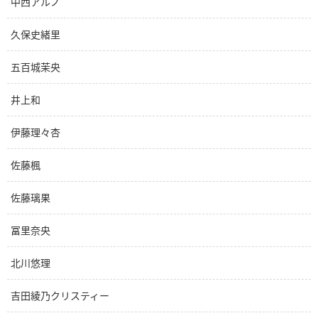
中西アルノ
久保史緒里
五百城茉央
井上和
伊藤理々杏
佐藤楓
佐藤璃果
冨里奈央
北川悠理
吉田綾乃クリスティー