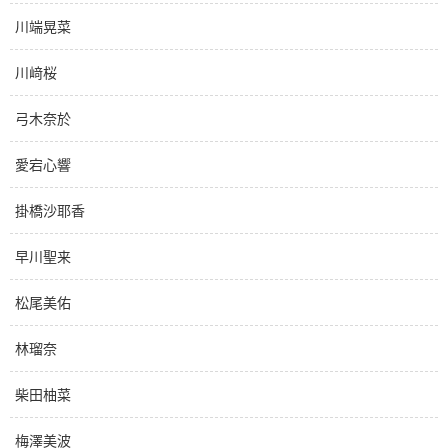
川端晃菜
川﨑桜
弓木奈於
愛宕心響
掛橋沙耶香
早川聖来
松尾美佑
林瑠奈
柴田柚菜
梅澤美波