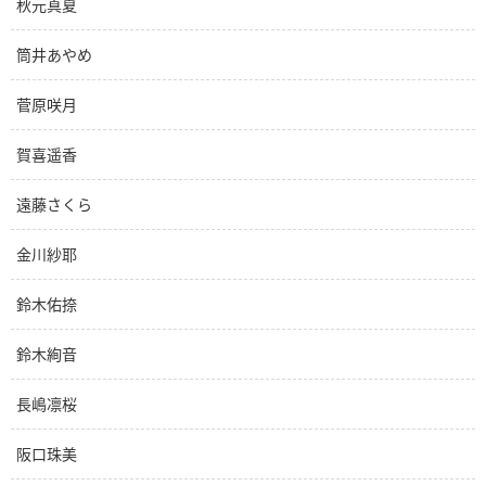
秋元真夏
筒井あやめ
菅原咲月
賀喜遥香
遠藤さくら
金川紗耶
鈴木佑捺
鈴木絢音
長嶋凛桜
阪口珠美