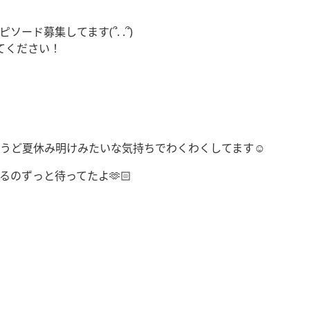
ソード募集してます(՞. .՞)
てください！
ちょうど夏休み明けみたいな気持ちでわくわくしてます☺️
待ってたよ‪‪‪‪‪🫶🏻️