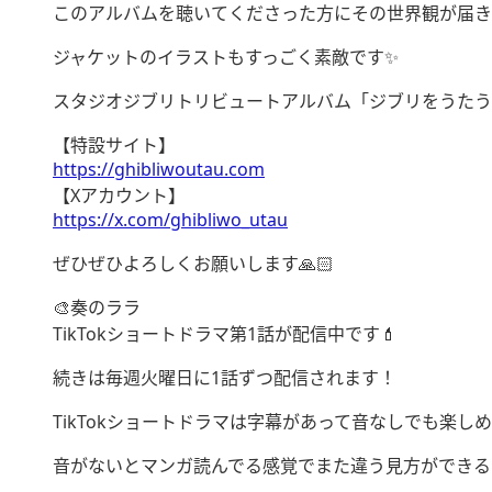
このアルバムを聴いてくださった方にその世界観が届き
ジャケットのイラストもすっごく素敵です✨
スタジオジブリトリビュートアルバム「ジブリをうたう 
【特設サイト】
https://ghibliwoutau.com
【Xアカウント】
https://x.com/ghibliwo_utau
ぜひぜひよろしくお願いします🙏🏻‎
🎨奏のララ
TikTokショートドラマ第1話が配信中です💄
続きは毎週火曜日に1話ずつ配信されます！
TikTokショートドラマは字幕があって音なしでも楽しめるの
音がないとマンガ読んでる感覚でまた違う見方ができるな