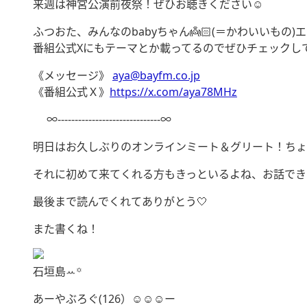
来週は神宮公演前夜祭！ぜひお聴きください☺︎
ふつおた、みんなのbabyちゃん👼🏻‪‎(＝かわいいもの)エピ
番組公式Xにもテーマとか載ってるのでぜひチェックし
《メッセージ》
aya@bayfm.co.jp
《番組公式Ｘ》
https://x.com/aya78MHz
∞------------------------------∞
明日はお久しぶりのオンラインミート＆グリート‪‪‪‪‪！
それに初めて来てくれる方もきっといるよね、お話できるのずっと
最後まで読んでくれてありがとう🤍
また書くね！
石垣島ꕀ꙳
あーやぶろぐ(126）☺︎☺︎☺︎ー