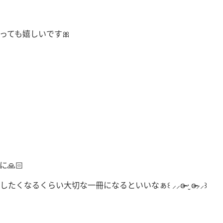
っても嬉しいです🎀
🙏🏻
らい大切な一冊になるといいなぁ꒰ ⸝⸝ɞ̴̶̷ ·̮ ɞ̴̶̷⸝⸝꒱