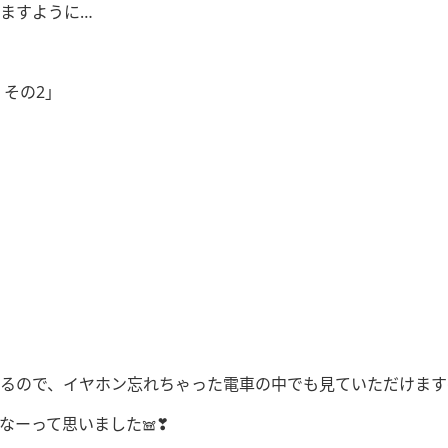
ますように…
その2」
で、イヤホン忘れちゃった電車の中でも見ていただけます‎⌣̈👍🏻 ̖
ーって思いました𖠌❣︎