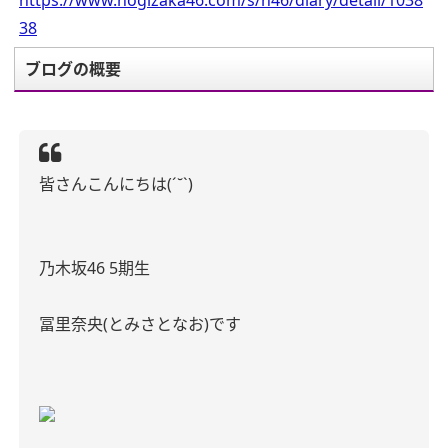
https://www.nogizaka46.com/s/n46/diary/detail/1038
38
ブログの概要
皆さんこんにちは(´˘`)
乃木坂46 5期生
冨里奈央(とみさとなお)です