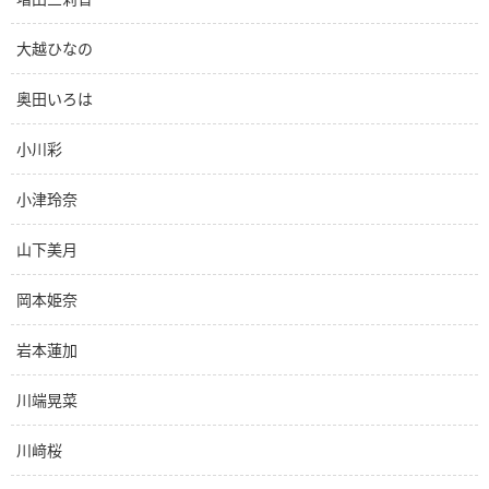
大越ひなの
奥田いろは
小川彩
小津玲奈
山下美月
岡本姫奈
岩本蓮加
川端晃菜
川﨑桜