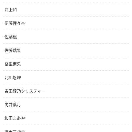
井上和
伊藤理々杏
佐藤楓
佐藤璃果
冨里奈央
北川悠理
吉田綾乃クリスティー
向井葉月
和田まあや
増田三莉音