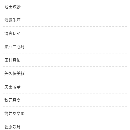
池田瑛紗
海邉朱莉
清宮レイ
瀬戸口心月
田村真佑
矢久保美緒
矢田萌華
秋元真夏
筒井あやめ
菅原咲月