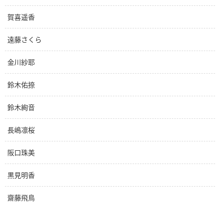
賀喜遥香
遠藤さくら
金川紗耶
鈴木佑捺
鈴木絢音
長嶋凛桜
阪口珠美
黒見明香
齋藤飛鳥