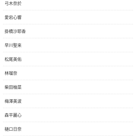
弓木奈於
愛宕心響
掛橋沙耶香
早川聖来
松尾美佑
林瑠奈
柴田柚菜
梅澤美波
森平麗心
樋口日奈