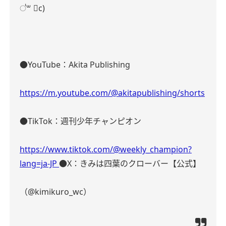
॑꒳ ॑c)
●YouTube：Akita Publishing
https://m.youtube.com/@akitapublishing/shorts
●TikTok：週刊少年チャンピオン
https://www.tiktok.com/@weekly_champion?
lang=ja-JP
●X：きみは四葉のクローバー【公式】
（@kimikuro_wc）