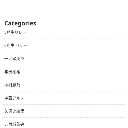
Categories
5期生リレー
6期生 リレー
一ノ瀬美空
与田祐希
中村麗乃
中西アルノ
久保史緒里
五百城茉央