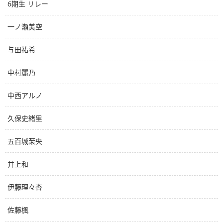
6期生 リレー
一ノ瀬美空
与田祐希
中村麗乃
中西アルノ
久保史緒里
五百城茉央
井上和
伊藤理々杏
佐藤楓