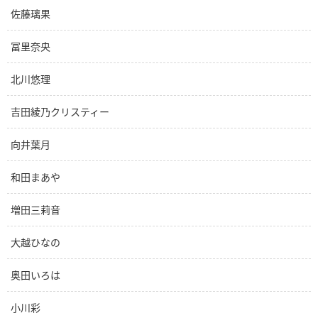
佐藤璃果
冨里奈央
北川悠理
吉田綾乃クリスティー
向井葉月
和田まあや
増田三莉音
大越ひなの
奥田いろは
小川彩