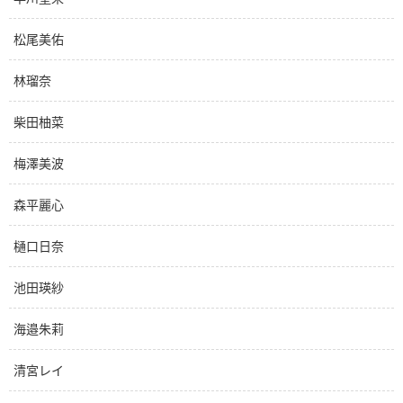
松尾美佑
林瑠奈
柴田柚菜
梅澤美波
森平麗心
樋口日奈
池田瑛紗
海邉朱莉
清宮レイ