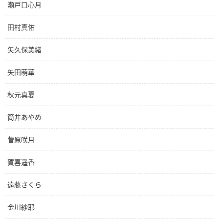
瀬戸口心月
田村真佑
矢久保美緒
矢田萌華
秋元真夏
筒井あやめ
菅原咲月
賀喜遥香
遠藤さくら
金川紗耶