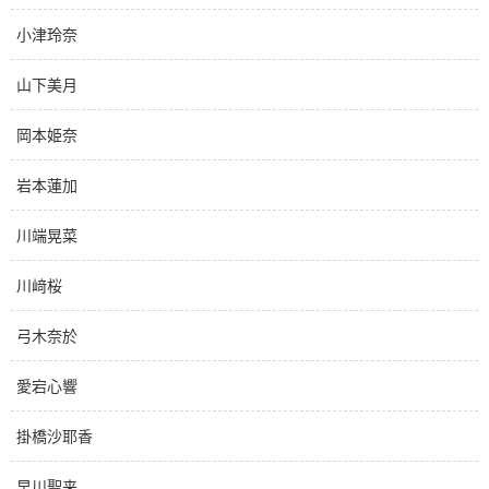
小津玲奈
山下美月
岡本姫奈
岩本蓮加
川端晃菜
川﨑桜
弓木奈於
愛宕心響
掛橋沙耶香
早川聖来