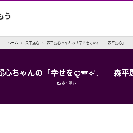
もう
ホーム
›
森平麗心
›
森平麗心ちゃんの「幸せをꨄ🪽⟡⁺. 森平麗心」
麗心ちゃんの「幸せをꨄ🪽⟡⁺. 森平
森平麗心