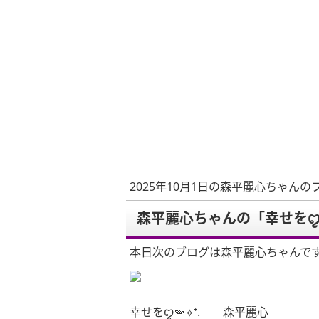
2025年10月1日の森平麗心ちゃんの
森平麗心ちゃんの「幸せをꨄ
本日次のブログは森平麗心ちゃんで
幸せをꨄ🪽⟡⁺. 森平麗心