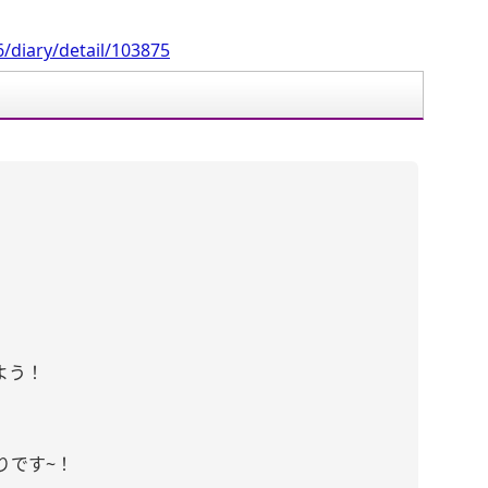
/diary/detail/103875
しよう！
りです~！