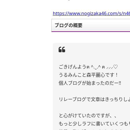
https://www.nogizaka46.com/s/n46
ブログの概要
ごきげんようฅ ^. ̫ .^ ฅ ⸝⸝⸝♡
うるみんこと森平麗心です！
個人ブログが始まったのだー!!
リレーブログで文章はきっちり
と心がけていたのですが、、
もっと少しラフに書いていくつも