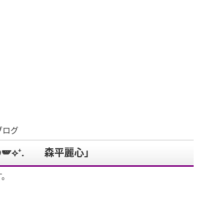
ブログ
🪽⟡⁺. 森平麗心」
す。