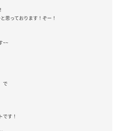
、
！
~と思っております！ぞー！
~~
み）で
トです！
、