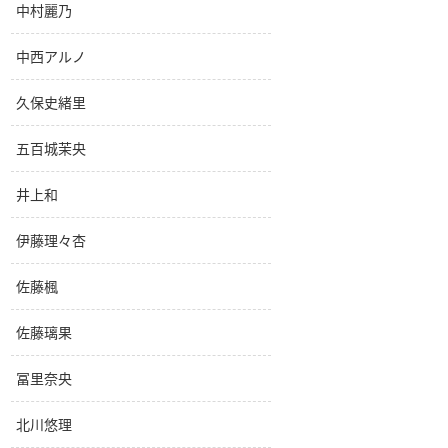
中村麗乃
中西アルノ
久保史緒里
五百城茉央
井上和
伊藤理々杏
佐藤楓
佐藤璃果
冨里奈央
北川悠理