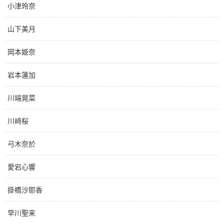
小津玲奈
山下美月
岡本姫奈
岩本蓮加
川端晃菜
川﨑桜
弓木奈於
愛宕心響
掛橋沙耶香
早川聖来