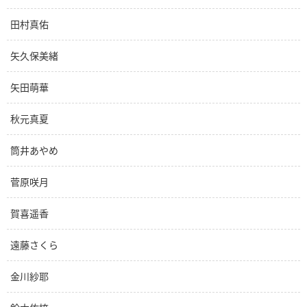
田村真佑
矢久保美緒
矢田萌華
秋元真夏
筒井あやめ
菅原咲月
賀喜遥香
遠藤さくら
金川紗耶