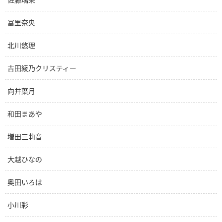
冨里奈央
北川悠理
吉田綾乃クリスティー
向井葉月
和田まあや
増田三莉音
大越ひなの
奥田いろは
小川彩