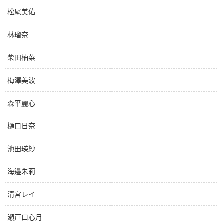
松尾美佑
林瑠奈
柴田柚菜
梅澤美波
森平麗心
樋口日奈
池田瑛紗
海邉朱莉
清宮レイ
瀬戸口心月