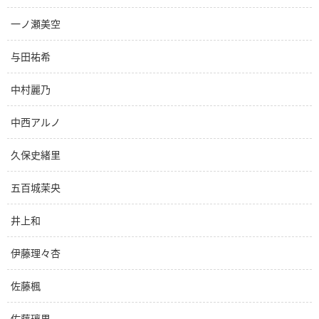
一ノ瀬美空
与田祐希
中村麗乃
中西アルノ
久保史緒里
五百城茉央
井上和
伊藤理々杏
佐藤楓
佐藤璃果