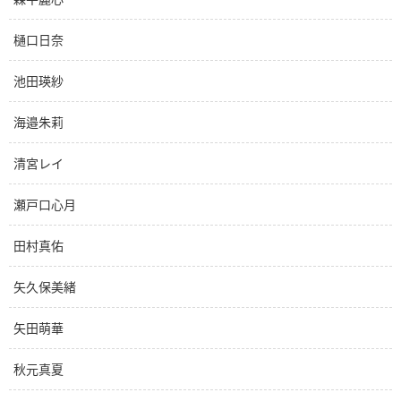
樋口日奈
池田瑛紗
海邉朱莉
清宮レイ
瀬戸口心月
田村真佑
矢久保美緒
矢田萌華
秋元真夏