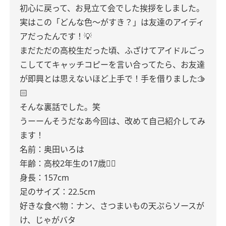
初心に戻って、お見立て会でした挨拶をしました。
実はこの「どんな色〜がすき？」は友達のアイディ
アだったんです！💡
まだただの高校生だった頃、ふざけてアイドルごっ
こしててキャッチコピーを言い合ってたら、お友達
が即興とは思えないほど上手で！手を借りました🫱
🏻
そんな裏話でした。笑
うーーんそうだなあ今回は、改めて自己紹介してみ
ます！
名前：奥田いろは
年齢：高校2年生の17歳✌🏻
身長：157cm
足のサイズ：22.5cm
好きな食べ物：ナン、さつまいもの天ぷらソースが
け、じゃがバタ