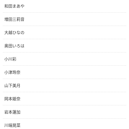
和田まあや
増田三莉音
大越ひなの
奥田いろは
小川彩
小津玲奈
山下美月
岡本姫奈
岩本蓮加
川端晃菜