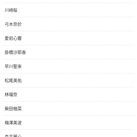
川﨑桜
弓木奈於
愛宕心響
掛橋沙耶香
早川聖来
松尾美佑
林瑠奈
柴田柚菜
梅澤美波
森平麗心