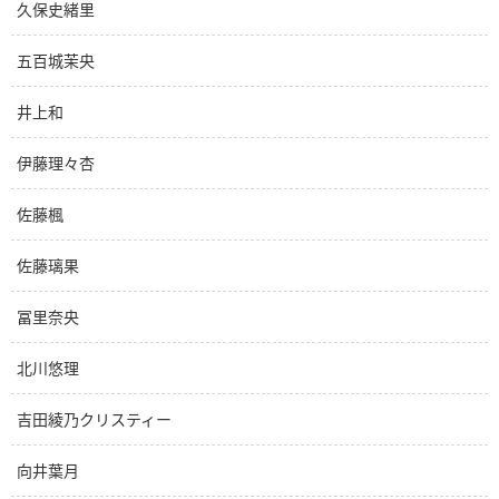
久保史緒里
五百城茉央
井上和
伊藤理々杏
佐藤楓
佐藤璃果
冨里奈央
北川悠理
吉田綾乃クリスティー
向井葉月