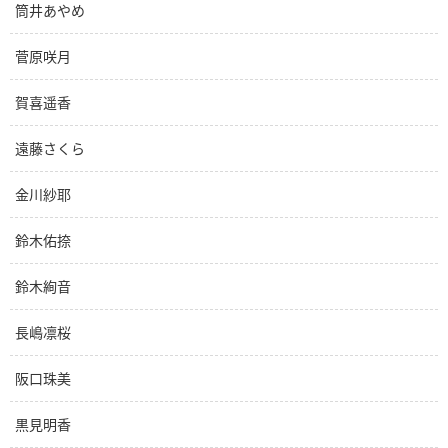
筒井あやめ
菅原咲月
賀喜遥香
遠藤さくら
金川紗耶
鈴木佑捺
鈴木絢音
長嶋凛桜
阪口珠美
黒見明香