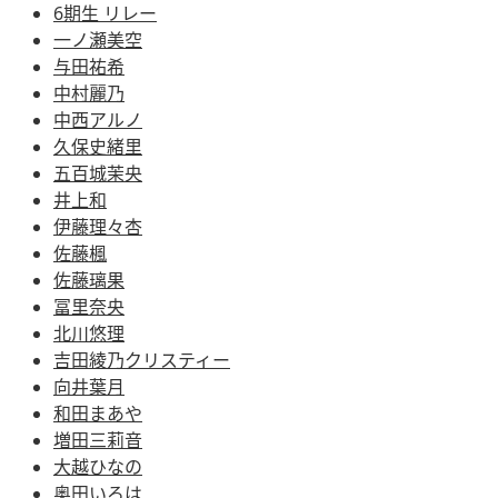
6期生 リレー
一ノ瀬美空
与田祐希
中村麗乃
中西アルノ
久保史緒里
五百城茉央
井上和
伊藤理々杏
佐藤楓
佐藤璃果
冨里奈央
北川悠理
吉田綾乃クリスティー
向井葉月
和田まあや
増田三莉音
大越ひなの
奥田いろは