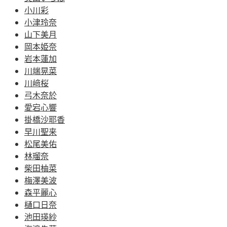
小川彩
小津玲奈
山下美月
岡本姫奈
岩本蓮加
川端晃菜
川﨑桜
弓木奈於
愛宕心響
掛橋沙耶香
早川聖来
松尾美佑
林瑠奈
柴田柚菜
梅澤美波
森平麗心
樋口日奈
池田瑛紗