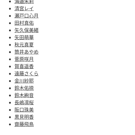
海邉朱莉
清宮レイ
瀬戸口心月
田村真佑
矢久保美緒
矢田萌華
秋元真夏
筒井あやめ
菅原咲月
賀喜遥香
遠藤さくら
金川紗耶
鈴木佑捺
鈴木絢音
長嶋凛桜
阪口珠美
黒見明香
齋藤飛鳥