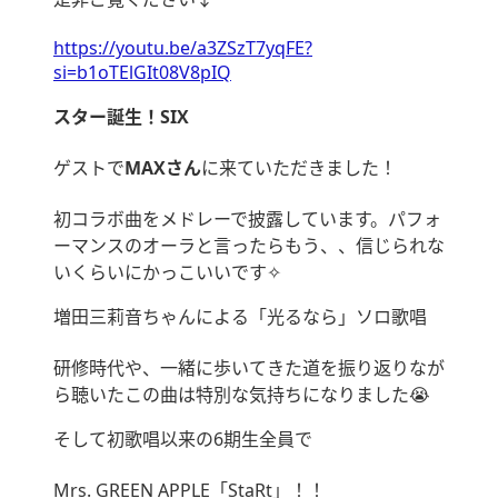
https://youtu.be/a3ZSzT7yqFE?
si=b1oTElGIt08V8pIQ
スター誕生！SIX
ゲストで
MAXさん
に来ていただきました！
初コラボ曲をメドレーで披露しています。パフォ
ーマンスのオーラと言ったらもう、、信じられな
いくらいにかっこいいです✧︎
増田三莉音ちゃんによる「光るなら」ソロ歌唱
研修時代や、一緒に歩いてきた道を振り返りなが
ら聴いたこの曲は特別な気持ちになりました😭
そして初歌唱以来の6期生全員で
Mrs. GREEN APPLE「StaRt」！！