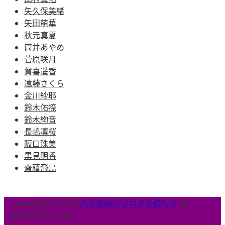
矢久保美緒
矢田萌華
秋元真夏
筒井あやめ
菅原咲月
賀喜遥香
遠藤さくら
金川紗耶
鈴木佑捺
鈴木絢音
長嶋凛桜
阪口珠美
黒見明香
齋藤飛鳥
Copyright © 2026
乃木坂46のブログを読もう
All
Rights Reserved.