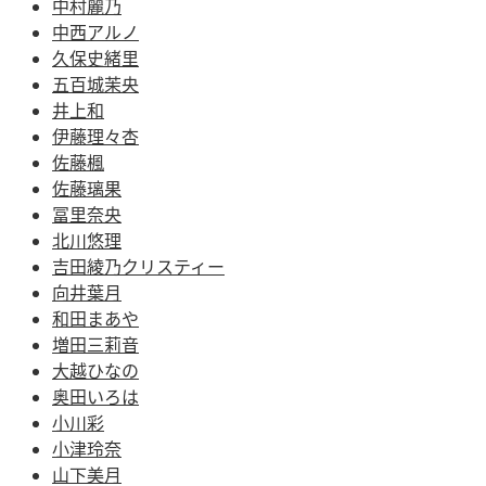
中村麗乃
中西アルノ
久保史緒里
五百城茉央
井上和
伊藤理々杏
佐藤楓
佐藤璃果
冨里奈央
北川悠理
吉田綾乃クリスティー
向井葉月
和田まあや
増田三莉音
大越ひなの
奥田いろは
小川彩
小津玲奈
山下美月