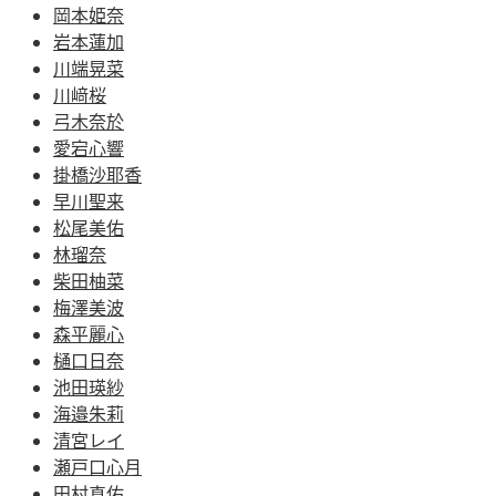
岡本姫奈
岩本蓮加
川端晃菜
川﨑桜
弓木奈於
愛宕心響
掛橋沙耶香
早川聖来
松尾美佑
林瑠奈
柴田柚菜
梅澤美波
森平麗心
樋口日奈
池田瑛紗
海邉朱莉
清宮レイ
瀬戸口心月
田村真佑