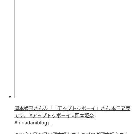
岡本姫奈さんの「「アップトゥボーイ」さん 本日発売
です。 #アップトゥボーイ #岡本姫奈
#hinadaniblog」