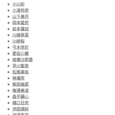
小川彩
小津玲奈
山下美月
岡本姫奈
岩本蓮加
川端晃菜
川﨑桜
弓木奈於
愛宕心響
掛橋沙耶香
早川聖来
松尾美佑
林瑠奈
柴田柚菜
梅澤美波
森平麗心
樋口日奈
池田瑛紗
海邉朱莉