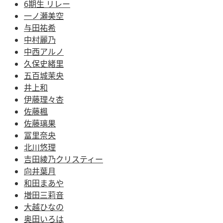
6期生 リレー
一ノ瀬美空
与田祐希
中村麗乃
中西アルノ
久保史緒里
五百城茉央
井上和
伊藤理々杏
佐藤楓
佐藤璃果
冨里奈央
北川悠理
吉田綾乃クリスティー
向井葉月
和田まあや
増田三莉音
大越ひなの
奥田いろは