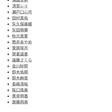
清宮レイ
瀬戸口心月
田村真佑
矢久保美緒
矢田萌華
秋元真夏
筒井あやめ
菅原咲月
賀喜遥香
遠藤さくら
金川紗耶
鈴木佑捺
鈴木絢音
長嶋凛桜
阪口珠美
黒見明香
齋藤飛鳥