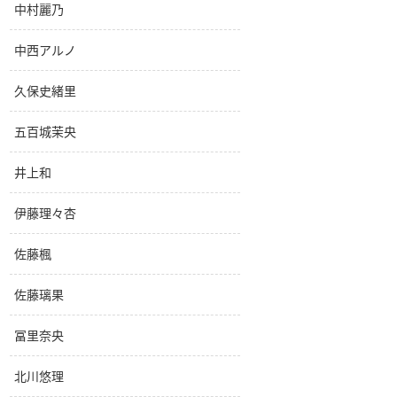
中村麗乃
中西アルノ
久保史緒里
五百城茉央
井上和
伊藤理々杏
佐藤楓
佐藤璃果
冨里奈央
北川悠理