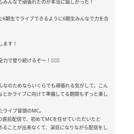
もみんなで頑張れたのが本当に嬉しかった！
た6期生でライブできるように6期生みんなで力を合
します！
登り続けるぞ〜！🏃🏻‍♀️
んなのためならいくらでも頑張れる気がして、こん
なとかライブに向けて準備してる期間もずっと楽し
たライブ冒頭のMC。
の直前配信で、初めてMCを任せていただいたと
めることが出来なくて、涙目になりながら配信をし