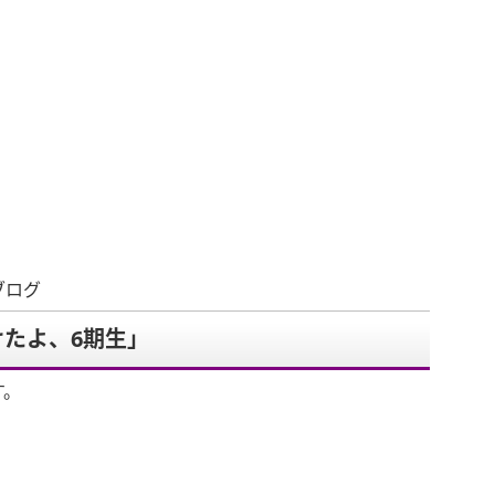
ブログ
たよ、6期生」
す。