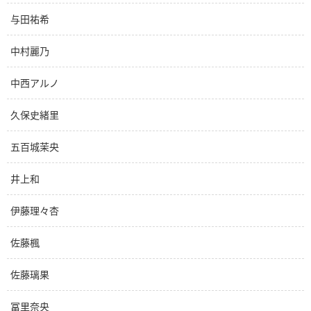
与田祐希
中村麗乃
中西アルノ
久保史緒里
五百城茉央
井上和
伊藤理々杏
佐藤楓
佐藤璃果
冨里奈央