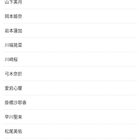
山下美月
岡本姫奈
岩本蓮加
川端晃菜
川﨑桜
弓木奈於
愛宕心響
掛橋沙耶香
早川聖来
松尾美佑