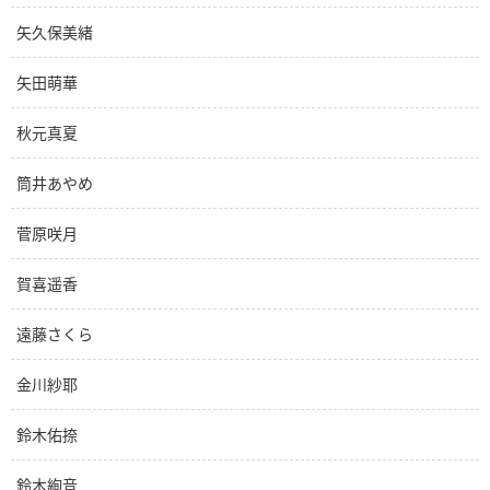
矢久保美緒
矢田萌華
秋元真夏
筒井あやめ
菅原咲月
賀喜遥香
遠藤さくら
金川紗耶
鈴木佑捺
鈴木絢音