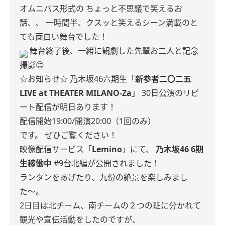
オムニバス形式の ちょっと不思議で笑えるお
話、、
一時間半、クスッと笑えるシーン満載のと
ても面白い舞台でした！
舞台終了後、一緒に観劇した先輩お二人と記念
撮影😊
☆お知らせ☆
乃木坂46
六期生「
新参者
二〇二五
LIVE at THEATER MILANO-Za
」
30日公演のリピ
ート配信が明日あります！
配信開始19:00/開演20:00（1回のみ）
です。
ぜひご覧ください！
映像配信サービス「
Lemino
」にて、
乃木坂46 6期
生稼働中
#9台北編が公開されました！
ランタンをあげたり、九份の絶景を楽しみまし
た〜。
2日目は北チーム、南チームの２つの班に分かれて
観光や宣伝活動をしたのですが、