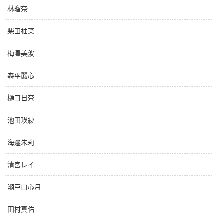
林瑠奈
柴田柚菜
梅澤美波
森平麗心
樋口日奈
池田瑛紗
海邉朱莉
清宮レイ
瀬戸口心月
田村真佑