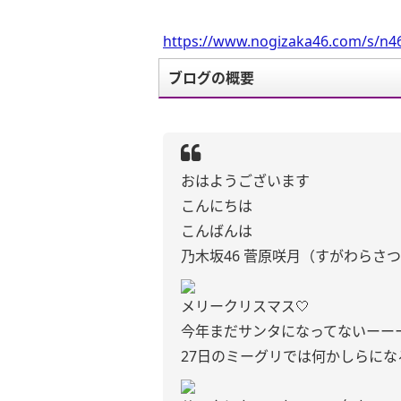
https://www.nogizaka46.com/s/n46
ブログの概要
おはようございます
こんにちは
こんばんは
乃木坂46 菅原咲月（すがわらさつ
メリークリスマス🤍
今年まだサンタになってないーーー
27日のミーグリでは何かしらにな