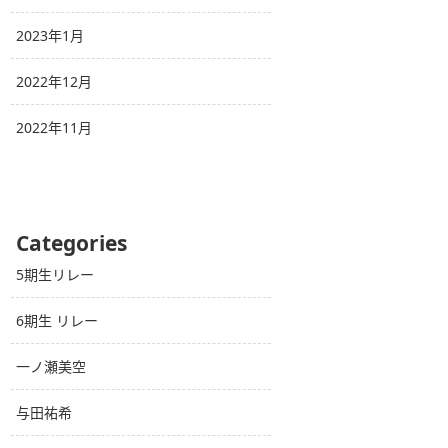
2023年1月
2022年12月
2022年11月
Categories
5期生リレー
6期生 リレー
一ノ瀬美空
与田祐希