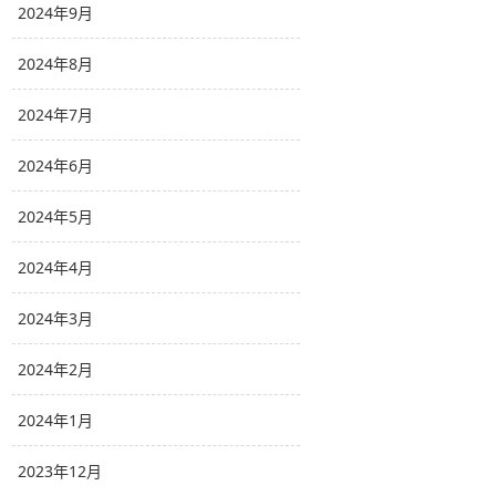
2024年9月
2024年8月
2024年7月
2024年6月
2024年5月
2024年4月
2024年3月
2024年2月
2024年1月
2023年12月