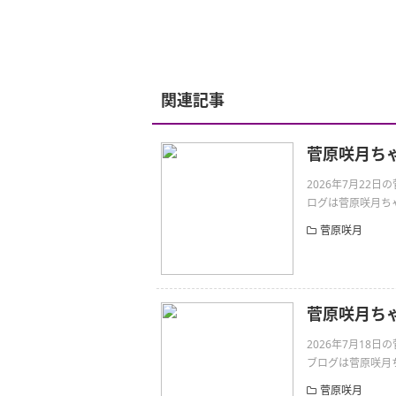
関連記事
菅原咲月ち
2026年7月22
ログは菅原咲月ちゃんです
菅原咲月
菅原咲月ち
2026年7月18
ブログは菅原咲月ちゃん
菅原咲月