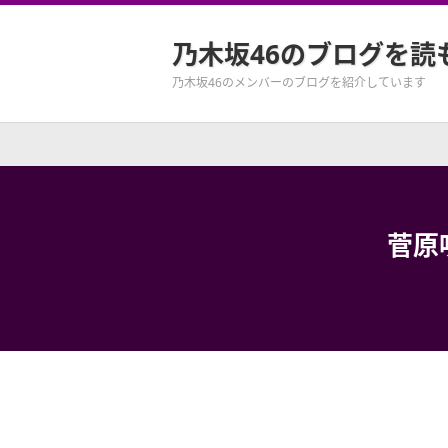
乃木坂46のブログを読
乃木坂46のメンバーのブログを紹介しています
菅原