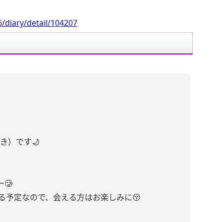
/diary/detail/104207
き）です🌙
🥲
る予定なので、会える方はお楽しみに😚