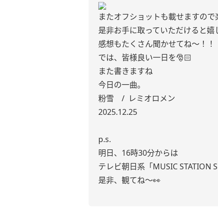
またオフショットも載せますので
是非お手に取っていただけると嬉し
感想もたくさん聞かせてね〜！！
では、皆様良い一日を🎅🏻
また書きますね
今日の一曲。
粉雪 / レミオロメン
2025.12.25
p.s.
明日、16時30分からは
テレビ朝日系「MUSIC STATION SU
是非、観てね〜👀