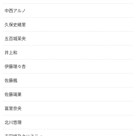
中西アルノ
久保史緒里
五百城茉央
井上和
伊藤理々杏
佐藤楓
佐藤璃果
冨里奈央
北川悠理