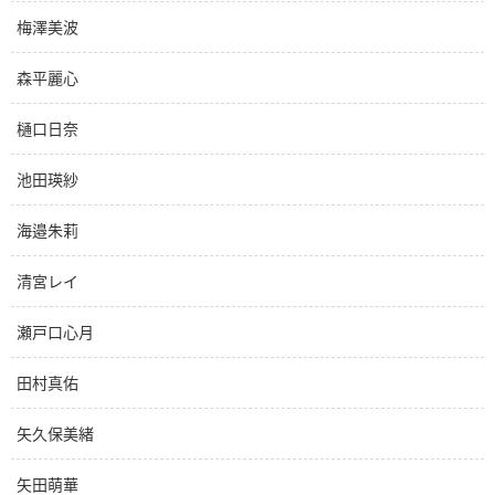
梅澤美波
森平麗心
樋口日奈
池田瑛紗
海邉朱莉
清宮レイ
瀬戸口心月
田村真佑
矢久保美緒
矢田萌華