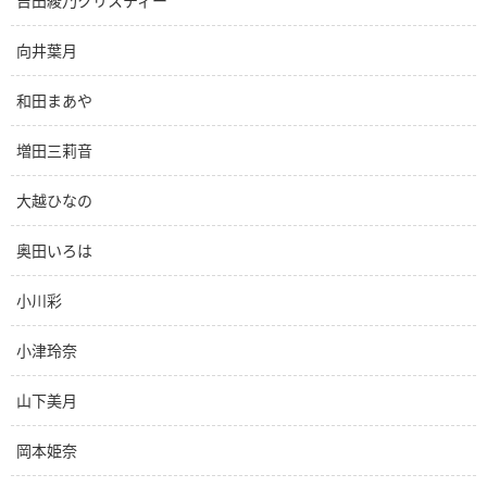
吉田綾乃クリスティー
向井葉月
和田まあや
増田三莉音
大越ひなの
奥田いろは
小川彩
小津玲奈
山下美月
岡本姫奈