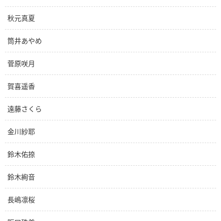
秋元真夏
筒井あやめ
菅原咲月
賀喜遥香
遠藤さくら
金川紗耶
鈴木佑捺
鈴木絢音
長嶋凛桜