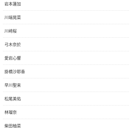
岩本蓮加
川端晃菜
川﨑桜
弓木奈於
愛宕心響
掛橋沙耶香
早川聖来
松尾美佑
林瑠奈
柴田柚菜