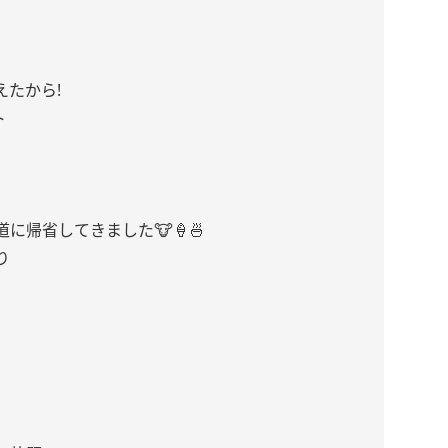
たから!
ト
に帰省してきました🐮🍦🍜
り