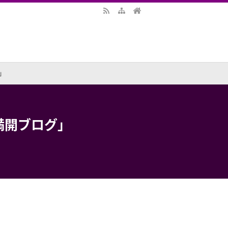
」
満開ブログ」