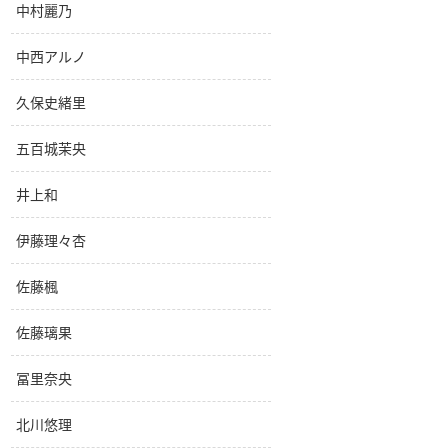
中村麗乃
中西アルノ
久保史緒里
五百城茉央
井上和
伊藤理々杏
佐藤楓
佐藤璃果
冨里奈央
北川悠理