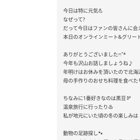
今日は特に元気💪
なぜって?
だって今日はファンの皆さんに会え
本日のオンラインミート&グリー
ありがとうございましたෆ˚*
今年も沢山お話しましょうね♪
年明けはお休みを頂いたので北海道
母の手作りのおせち料理を食べた
ちなみに1番好きなのは黒豆🫘
温泉旅行に行ったり♨︎
私が地元にいた頃の冬の楽しみは
動物の足跡探し🐾