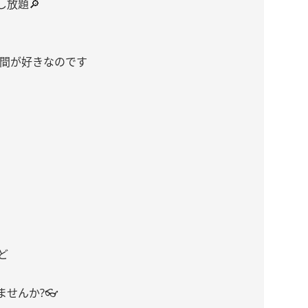
放題🔎
時間が好きなのです
ど
せんか?👓