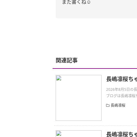
また書くね☺︎
関連記事
長嶋凛桜ち
2026年8月5日
ブログは長嶋凛桜ちゃん
長嶋凛桜
長嶋凛桜ち