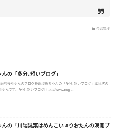
長嶋凛桜
ゃんの「多分､短いブログ」
の長嶋凛桜ちゃんのブログ長嶋凛桜ちゃんの「多分､短いブログ」本日次の
です。多分､短いブログhttps://www.nog ...
ゃんの「川端晃菜はめんこい #りおたんの満開ブ