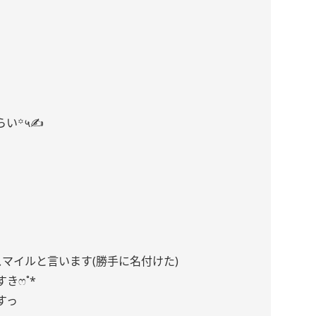
らい꙳५✍
マイルと言います(勝手に名付けた)
きෆ˚*
すっ