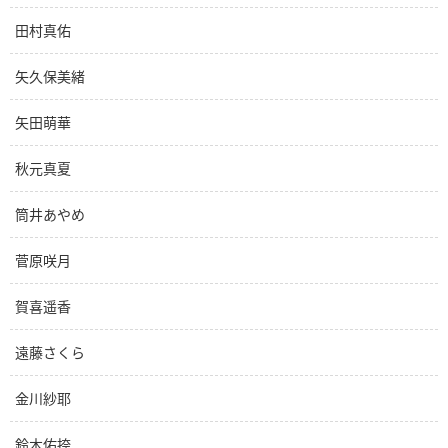
田村真佑
矢久保美緒
矢田萌華
秋元真夏
筒井あやめ
菅原咲月
賀喜遥香
遠藤さくら
金川紗耶
鈴木佑捺