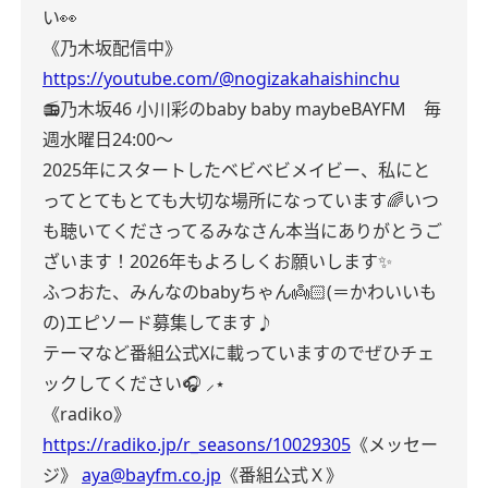
い👀
《乃木坂配信中》
https://youtube.com/@nogizakahaishinchu
📻乃木坂46 小川彩のbaby baby maybe
BAYFM 毎
週水曜日24:00〜
2025年にスタートしたベビベビメイビー、私にと
ってとてもとても大切な場所になっています🌈
いつ
も聴いてくださってるみなさん本当にありがとうご
ざいます！
2026年もよろしくお願いします✨️
ふつおた、みんなのbabyちゃん👼🏻‪‎(＝かわいいも
の)エピソード募集してます♪
テーマなど番組公式Xに載っていますのでぜひチェ
ックしてください🎧 ⸝⋆
《radiko》
https://radiko.jp/r_seasons/10029305
《メッセー
ジ》
aya@bayfm.co.jp
《番組公式Ｘ》