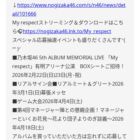
↓
https://www.nogizaka46.com/s/n46/news/det
ail/101666
My respectストリーミング＆ダウンロードはこち
ら🎧
https://nogizaka46.lnk.to/My_respect
スペシャル応募抽選イベントも盛りだくさんですᐠ(
ᐢᐢ )ᐟ
■乃⽊坂46 5th ALBUM MEMORIAL LIVE 「My
respect」有明アリーナ公演 BOXシートご招待！
2026年2月22日(日)23日(月･祝)
■リアルサイン会
■リアルミート＆グリート
2026
年3月1日(日)幕張メッセ
■ゲーム大会
2026年4月4日(土)
■第4回マネージャー陣との懇親企画！マネージャ
ーといくお花見～花より団子よりのぎ談義～
2026
年4月18日(土)
アルバムを買っていただいた方は忘れずに応募して