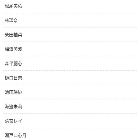
松尾美佑
林瑠奈
柴田柚菜
梅澤美波
森平麗心
樋口日奈
池田瑛紗
海邉朱莉
清宮レイ
瀬戸口心月