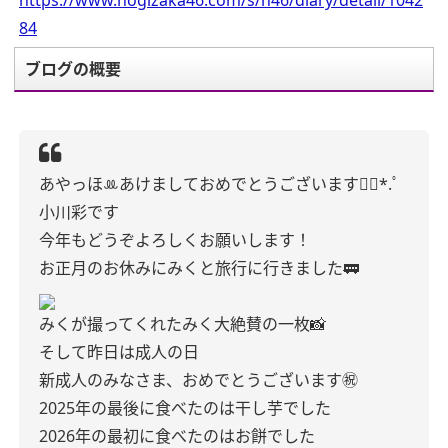
https://www.nogizaka46.com/s/n46/diary/detail/1042
84
ブログの概要
あやっほꔛ‬
あけましておめでとうございます❁⃘*.ﾟ
小川彩です
今年もどうぞよろしくお願いします！
お正月のお休みにみくと旅行に行きました🚃
みくが撮ってくれたみく大絶賛の一枚📸
そして昨日は成人の日
新成人のみなさま、おめでとうございます㊗️
2025年の最後に食べたのは干し芋でした
2026年の最初に食べたのはお餅でした