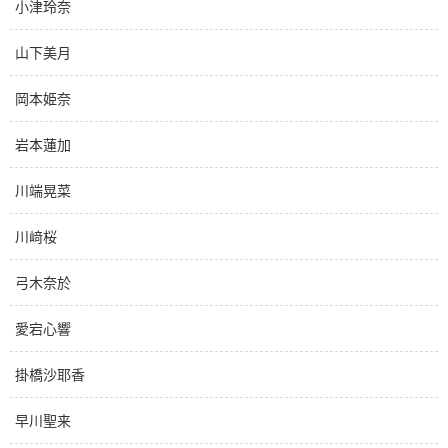
小津玲奈
山下美月
岡本姫奈
岩本蓮加
川端晃菜
川﨑桜
弓木奈於
愛宕心響
掛橋沙耶香
早川聖来