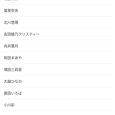
冨里奈央
北川悠理
吉田綾乃クリスティー
向井葉月
和田まあや
増田三莉音
大越ひなの
奥田いろは
小川彩