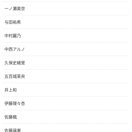
一ノ瀬美空
与田祐希
中村麗乃
中西アルノ
久保史緒里
五百城茉央
井上和
伊藤理々杏
佐藤楓
佐藤璃果