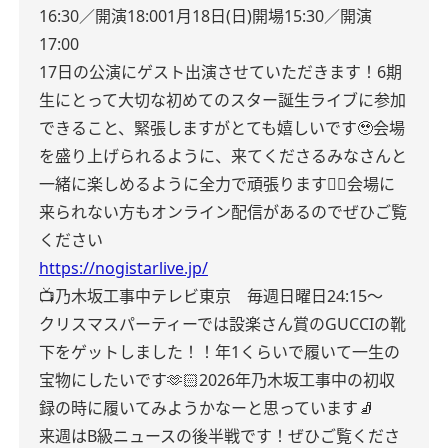
16:30／開演18:00
1月18日(日)開場15:30／開演
17:00
17日の公演にゲスト出演させていただきます！
6期
生にとって大切な初めてのスター誕生ライブに参加
できること、緊張しますがとても嬉しいです🥹
会場
を盛り上げられるように、来てくださるみなさんと
一緒に楽しめるように全力で頑張ります✊🏻‪
会場に
来られない方もオンライン配信があるのでぜひご覧
ください
https://nogistarlive.jp/
📺乃木坂工事中
テレビ東京 毎週日曜日24:15〜
クリスマスパーティーでは設楽さん賞のGUCCIの靴
下をゲットしました！！
年1くらいで履いて一生の
宝物にしたいです🫶🏻
2026年乃木坂工事中の初収
録の時に履いてみようかなーと思っています🧦
来週はB級ニュースの後半戦です！
ぜひご覧くださ