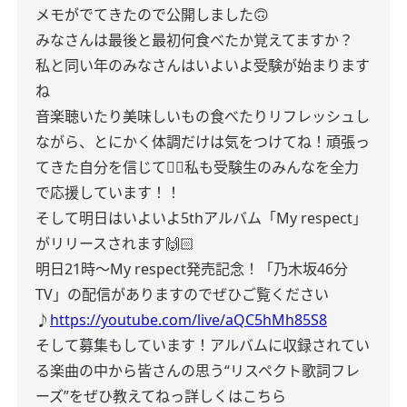
メモがでてきたので公開しました🙃
みなさんは最後と最初何食べたか覚えてますか？
私と同い年のみなさんはいよいよ受験が始まります
ね
音楽聴いたり美味しいもの食べたりリフレッシュし
ながら、とにかく体調だけは気をつけてね！頑張っ
てきた自分を信じて✊🏻私も受験生のみんなを全力
で応援しています！！
そして明日はいよいよ5thアルバム「My respect」
がリリースされます🙌🏻
明日21時～My respect発売記念！「乃木坂46分
TV」の配信がありますのでぜひご覧ください
♪
https://youtube.com/live/aQC5hMh85S8
そして募集もしています！
アルバムに収録されてい
る楽曲の中から皆さんの思う“リスペクト歌詞フレ
ーズ”をぜひ教えてねっ
詳しくはこちら