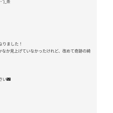
ˋ)_茶
。
なりました！
かなか見上げていなかったけれど、改めて奇跡の綺
い🌃