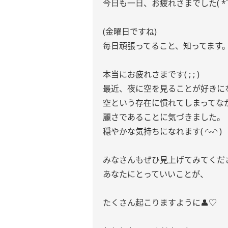
今日も一日、お疲れさまでした( *ˊᵕ
(金曜日ですね)
毎日頑張ってること、知ってます
本当にお疲れさまです( ; ; )‪‪
最近、夜に空を見ることが好きに
空という存在に慣れてしまってな
麗さであることに気づきました。
穏やかな気持ちになれます( ◜︎︎𖥦◝ )
みなさんもぜひ見上げてみてくださ
あなたにとっていいことが、
たくさん起こりますように👤♡