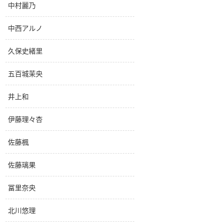
中村麗乃
中西アルノ
久保史緒里
五百城茉央
井上和
伊藤理々杏
佐藤楓
佐藤璃果
冨里奈央
北川悠理