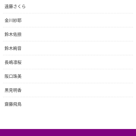
遠藤さくら
金川紗耶
鈴木佑捺
鈴木絢音
長嶋凛桜
阪口珠美
黒見明香
齋藤飛鳥