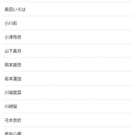
奥田いろは
小川彩
小津玲奈
山下美月
岡本姫奈
岩本蓮加
川端晃菜
川﨑桜
弓木奈於
愛宕心響