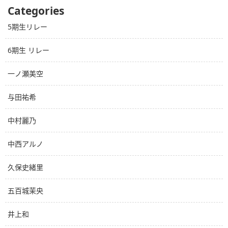
Categories
5期生リレー
6期生 リレー
一ノ瀬美空
与田祐希
中村麗乃
中西アルノ
久保史緒里
五百城茉央
井上和