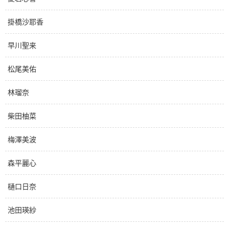
掛橋沙耶香
早川聖来
松尾美佑
林瑠奈
柴田柚菜
梅澤美波
森平麗心
樋口日奈
池田瑛紗