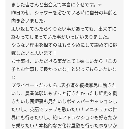
ました
皆さんと出会えて本当に幸せです。✨
昨日の朝、シャワーを浴びている時に
自分の年齢と
向き合いました。
思い返してみたら
やりたい事があっても、出来ずに
終わってしまっていた事がいっぱいありました。
やらない理由を探すのはもうやめにして
諦めずに挑
戦したいと思います！
お仕事は、いただける事がとても嬉しいから
「この
子とお仕事して良かったな」
と思ってもらいたいな
☺️
プライベートだったら…
表参道を縦横無尽に動きた
いし、
農業体験にもずっと行きたかったし
鮮魚を捌
きたいし
囲炉裏も見たいし
ボイスパーカッションし
たいし、英語でラップも歌いたい！
ミニチュアの世
界にも行きたいし、絶叫アトラクションも好きだか
ら乗りたい！
本格的なお化け屋敷も行った事ないか