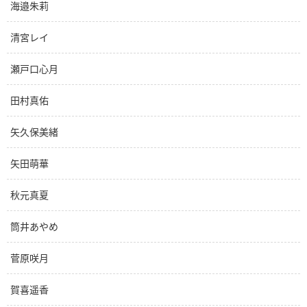
海邉朱莉
清宮レイ
瀬戸口心月
田村真佑
矢久保美緒
矢田萌華
秋元真夏
筒井あやめ
菅原咲月
賀喜遥香