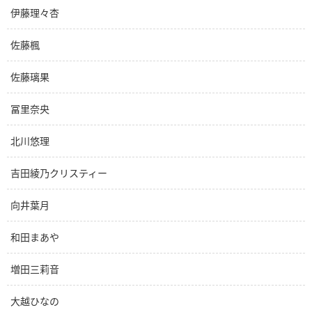
伊藤理々杏
佐藤楓
佐藤璃果
冨里奈央
北川悠理
吉田綾乃クリスティー
向井葉月
和田まあや
増田三莉音
大越ひなの