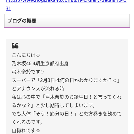
https://www.nogizaka46.com/s/n46/diary/detail/1043
31
ブログの概要
こんにちは☺︎
乃木坂46 4期生
京都府出身
弓木奈於です✨
スーパーで
「2月3日は何の日かわかりますか？☺︎」
とアナウンスが流れる時
私は心の中で
「弓木奈於のお誕生日！と言ってくれ
るかな？」と少し期待してしまいます。
でも大体
「そう！節分の日！」
と恵方巻きを勧めて
くれるのです。
自惚れです☺️