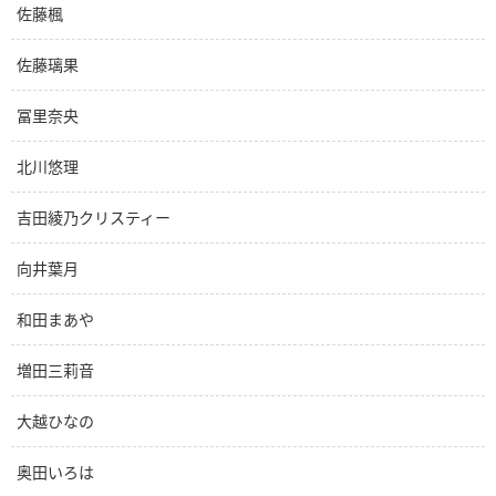
佐藤楓
佐藤璃果
冨里奈央
北川悠理
吉田綾乃クリスティー
向井葉月
和田まあや
増田三莉音
大越ひなの
奥田いろは