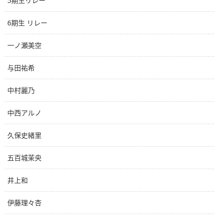
5期生リレー
6期生 リレー
一ノ瀬美空
与田祐希
中村麗乃
中西アルノ
久保史緒里
五百城茉央
井上和
伊藤理々杏