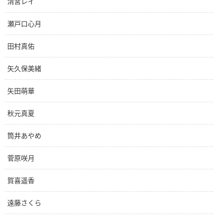
清宮レイ
瀬戸口心月
田村真佑
矢久保美緒
矢田萌華
秋元真夏
筒井あやめ
菅原咲月
賀喜遥香
遠藤さくら