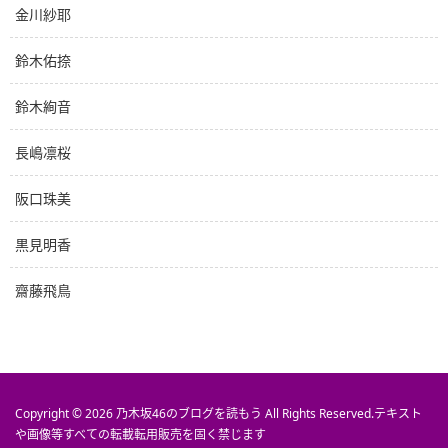
金川紗耶
鈴木佑捺
鈴木絢音
長嶋凛桜
阪口珠美
黒見明香
齋藤飛鳥
Copyright © 2026
乃木坂46のブログを読もう
All Rights Reserved.
テキスト
や画像等すべての転載転用販売を固く禁じます