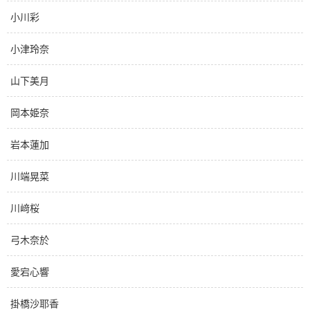
小川彩
小津玲奈
山下美月
岡本姫奈
岩本蓮加
川端晃菜
川﨑桜
弓木奈於
愛宕心響
掛橋沙耶香