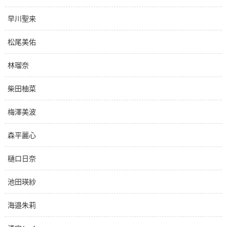
早川聖来
松尾美佑
林瑠奈
柴田柚菜
梅澤美波
森平麗心
樋口日奈
池田瑛紗
海邉朱莉