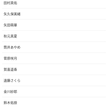
田村真佑
矢久保美緒
矢田萌華
秋元真夏
筒井あやめ
菅原咲月
賀喜遥香
遠藤さくら
金川紗耶
鈴木佑捺