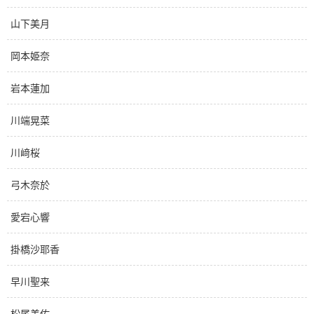
山下美月
岡本姫奈
岩本蓮加
川端晃菜
川﨑桜
弓木奈於
愛宕心響
掛橋沙耶香
早川聖来
松尾美佑