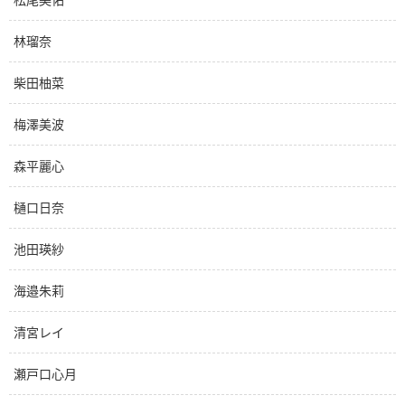
林瑠奈
柴田柚菜
梅澤美波
森平麗心
樋口日奈
池田瑛紗
海邉朱莉
清宮レイ
瀬戸口心月