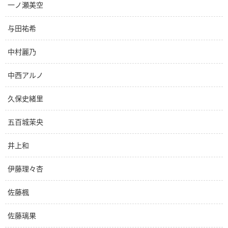
一ノ瀬美空
与田祐希
中村麗乃
中西アルノ
久保史緒里
五百城茉央
井上和
伊藤理々杏
佐藤楓
佐藤璃果