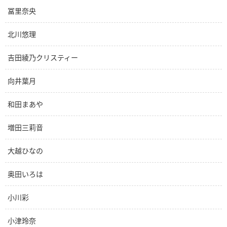
冨里奈央
北川悠理
吉田綾乃クリスティー
向井葉月
和田まあや
増田三莉音
大越ひなの
奥田いろは
小川彩
小津玲奈