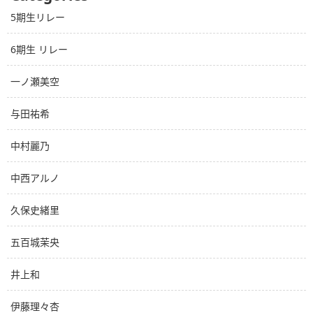
5期生リレー
6期生 リレー
一ノ瀬美空
与田祐希
中村麗乃
中西アルノ
久保史緒里
五百城茉央
井上和
伊藤理々杏