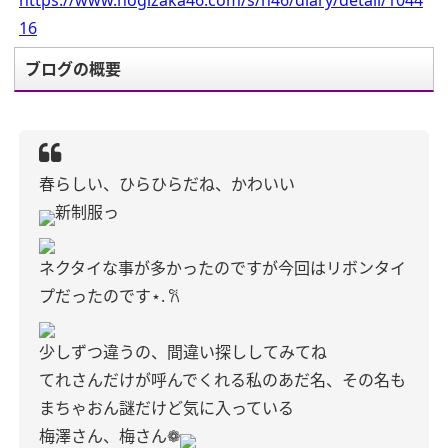
https://www.nogizaka46.com/s/n46/diary/detail/1044
16
ブログの概要
春らしい、ひらひらだね、かわいい
新制服っ
ネクタイな事が多かったのですが今回はリボンタイ
プだったのです⋆. 𐙚
少しずつ違うの、間違い探ししてみてね
てれさんだけが呼んでくれる私のあだ名、その名も
まちゃおん
謎だけど気に入っている
梅澤さん、梅さん❁︎