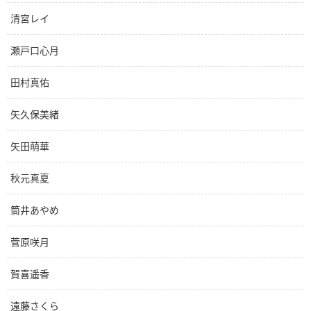
清宮レイ
瀬戸口心月
田村真佑
矢久保美緒
矢田萌華
秋元真夏
筒井あやめ
菅原咲月
賀喜遥香
遠藤さくら