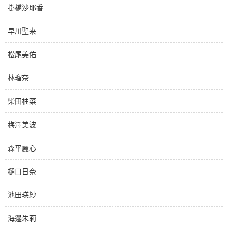
掛橋沙耶香
早川聖来
松尾美佑
林瑠奈
柴田柚菜
梅澤美波
森平麗心
樋口日奈
池田瑛紗
海邉朱莉