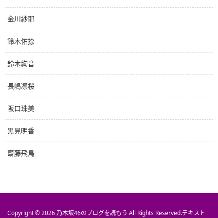
金川紗耶
鈴木佑捺
鈴木絢音
長嶋凛桜
阪口珠美
黒見明香
齋藤飛鳥
Copyright © 2026
乃木坂46のブログを読もう
All Rights Reserved.
テキスト