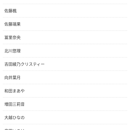
佐藤楓
佐藤璃果
冨里奈央
北川悠理
吉田綾乃クリスティー
向井葉月
和田まあや
増田三莉音
大越ひなの