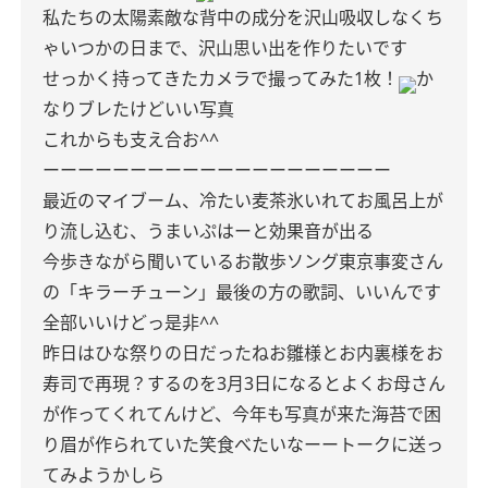
私たちの太陽
素敵な背中の成分を沢山吸収しなくち
ゃ
いつかの日まで、沢山思い出を作りたいです
せっかく持ってきたカメラで撮ってみた1枚！
か
なりブレた
けどいい写真
これからも支え合お^^
ーーーーーーーーーーーーーーーーーーーー
最近のマイブーム、冷たい麦茶
氷いれてお風呂上が
り流し込む、うまい
ぷはーと効果音が出る
今歩きながら聞いているお散歩ソング
東京事変さん
の「キラーチューン」
最後の方の歌詞、いいんです
全部いいけどっ
是非^^
昨日はひな祭りの日だったね
お雛様とお内裏様をお
寿司で再現？
するのを3月3日になるとよくお母さん
が作ってくれてんけど、今年も写真が来た
海苔で困
り眉が作られていた笑
食べたいなーー
トークに送っ
てみようかしら