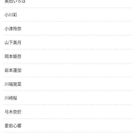
奥田いろは
小川彩
小津玲奈
山下美月
岡本姫奈
岩本蓮加
川端晃菜
川﨑桜
弓木奈於
愛宕心響