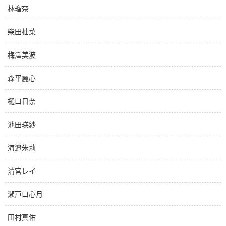
林瑠奈
柴田柚菜
梅澤美波
森平麗心
樋口日奈
池田瑛紗
海邉朱莉
清宮レイ
瀬戸口心月
田村真佑