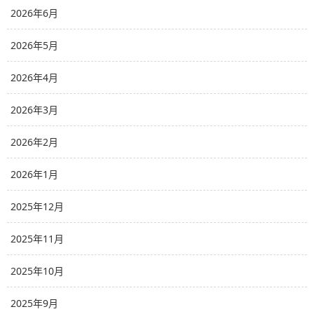
2026年6月
2026年5月
2026年4月
2026年3月
2026年2月
2026年1月
2025年12月
2025年11月
2025年10月
2025年9月