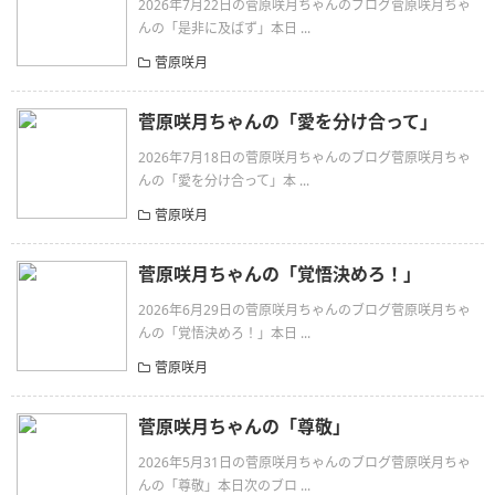
2026年7月22日の菅原咲月ちゃんのブログ菅原咲月ちゃ
んの「是非に及ばず」本日 ...
菅原咲月
菅原咲月ちゃんの「愛を分け合って」
2026年7月18日の菅原咲月ちゃんのブログ菅原咲月ちゃ
んの「愛を分け合って」本 ...
菅原咲月
菅原咲月ちゃんの「覚悟決めろ！」
2026年6月29日の菅原咲月ちゃんのブログ菅原咲月ちゃ
んの「覚悟決めろ！」本日 ...
菅原咲月
菅原咲月ちゃんの「尊敬」
2026年5月31日の菅原咲月ちゃんのブログ菅原咲月ちゃ
んの「尊敬」本日次のブロ ...