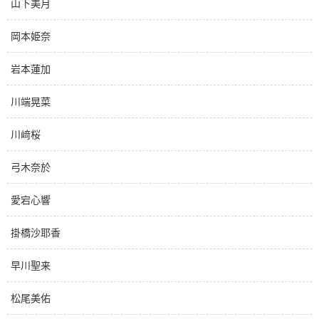
山下美月
岡本姫奈
岩本蓮加
川端晃菜
川﨑桜
弓木奈於
愛宕心響
掛橋沙耶香
早川聖来
松尾美佑