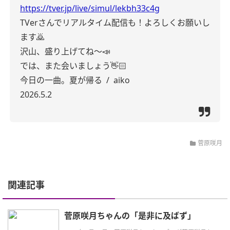
https://tver.jp/live/simul/lekbh33c4g
TVerさんでリアルタイム配信も！
よろしくお願いし
ます🙇
沢山、盛り上げてね〜📣
では、また会いましょう👋🏻
今日の一曲。
夏が帰る / aiko
2026.5.2
菅原咲月
関連記事
菅原咲月ちゃんの「是非に及ばず」