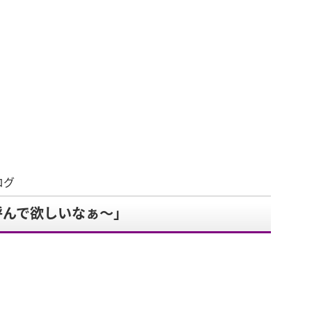
ログ
呼んで欲しいなぁ〜」
。