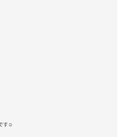
です
☺️