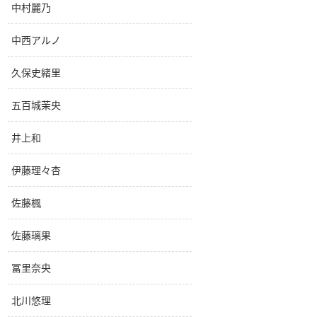
中村麗乃
中西アルノ
久保史緒里
五百城茉央
井上和
伊藤理々杏
佐藤楓
佐藤璃果
冨里奈央
北川悠理