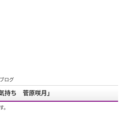
のブログ
気持ち 菅原咲月」
す。