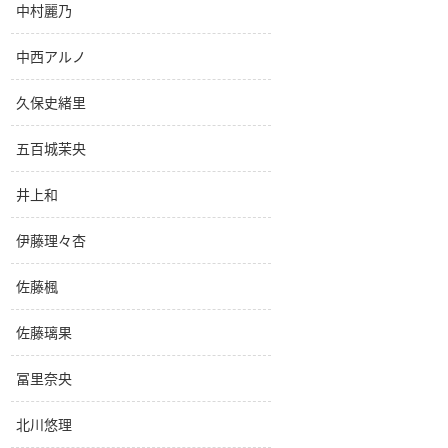
中村麗乃
中西アルノ
久保史緒里
五百城茉央
井上和
伊藤理々杏
佐藤楓
佐藤璃果
冨里奈央
北川悠理