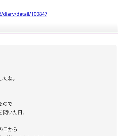
/diary/detail/100847
したね。
たので
を聞いた日、
の口から