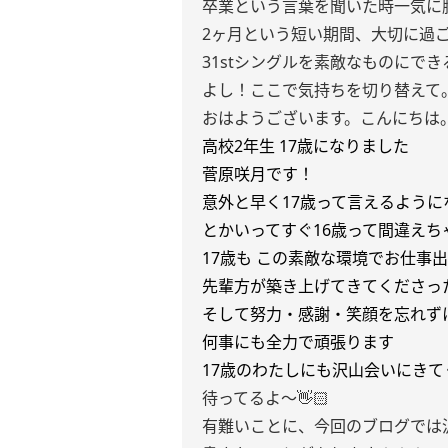
卒業という言葉を聞いた時一気に
2ヶ月という短い期間、大切に過
31stシングルを素敵なものにで
よし！ここで気持ちを切り替えて
おはようございます。こんにちは
高校2年生 17歳になりました
菅原咲月です！
意外と早く17歳って言えるように
とかいってすぐ16歳って間違え
17歳も この素敵な環境でお仕事
先輩方が築き上げてきてくださっ
そして努力・感謝・笑顔を忘れず
何事にも全力で頑張ります
17歳のわたしにも沢山会いにきて
待ってるよ〜👋🏻
有難いことに、今回のブログでは