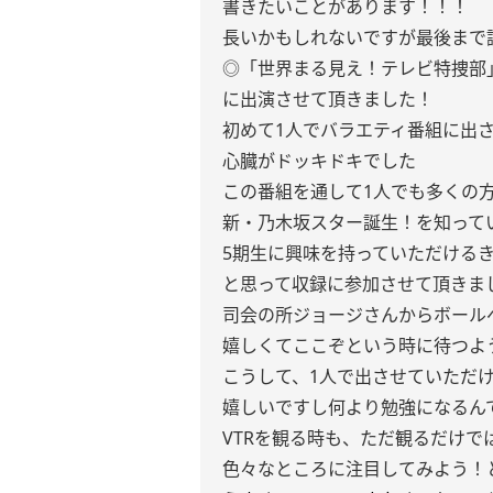
書きたいことがあります！！！
長いかもしれないですが最後まで読
◎「世界まる見え！テレビ特捜部
に出演させて頂きました！
初めて1人でバラエティ番組に出
心臓がドッキドキでした
この番組を通して1人でも多くの
新・乃木坂スター誕生！を知って
5期生に興味を持っていただける
と思って収録に参加させて頂きま
司会の所ジョージさんからボール
嬉しくてここぞという時に待つよ
こうして、1人で出させていただ
嬉しいですし何より勉強になるん
VTRを観る時も、ただ観るだけで
色々なところに注目してみよう！