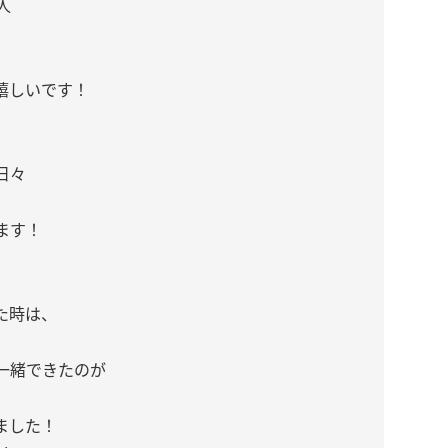
人
嬉しいです！
日々
ます！
た時は、
一緒できたのが
ました！