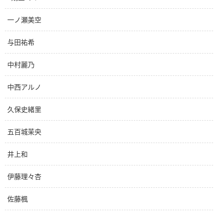
一ノ瀬美空
与田祐希
中村麗乃
中西アルノ
久保史緒里
五百城茉央
井上和
伊藤理々杏
佐藤楓