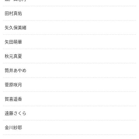
田村真佑
矢久保美緒
矢田萌華
秋元真夏
筒井あやめ
菅原咲月
賀喜遥香
遠藤さくら
金川紗耶