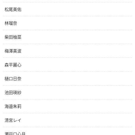
松尾美佑
林瑠奈
柴田柚菜
梅澤美波
森平麗心
樋口日奈
池田瑛紗
海邉朱莉
清宮レイ
瀬戸口心月