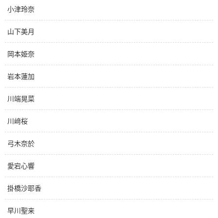
小津玲奈
山下美月
岡本姫奈
岩本蓮加
川端晃菜
川﨑桜
弓木奈於
愛宕心響
掛橋沙耶香
早川聖来