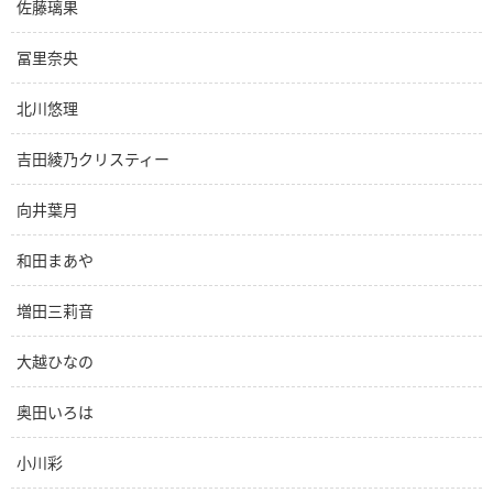
佐藤璃果
冨里奈央
北川悠理
吉田綾乃クリスティー
向井葉月
和田まあや
増田三莉音
大越ひなの
奥田いろは
小川彩