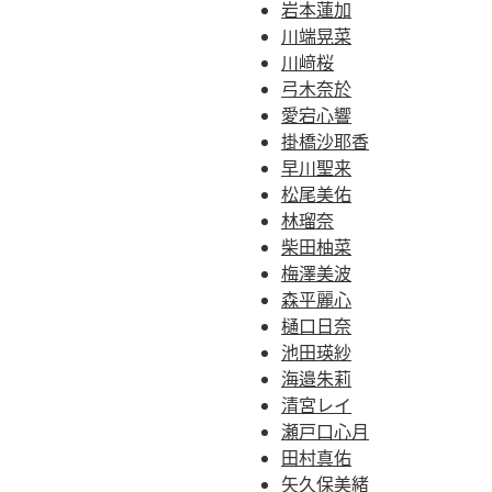
岩本蓮加
川端晃菜
川﨑桜
弓木奈於
愛宕心響
掛橋沙耶香
早川聖来
松尾美佑
林瑠奈
柴田柚菜
梅澤美波
森平麗心
樋口日奈
池田瑛紗
海邉朱莉
清宮レイ
瀬戸口心月
田村真佑
矢久保美緒