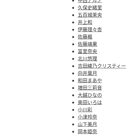
中西アルノ
久保史緒里
五百城茉央
井上和
伊藤理々杏
佐藤楓
佐藤璃果
冨里奈央
北川悠理
吉田綾乃クリスティー
向井葉月
和田まあや
増田三莉音
大越ひなの
奥田いろは
小川彩
小津玲奈
山下美月
岡本姫奈