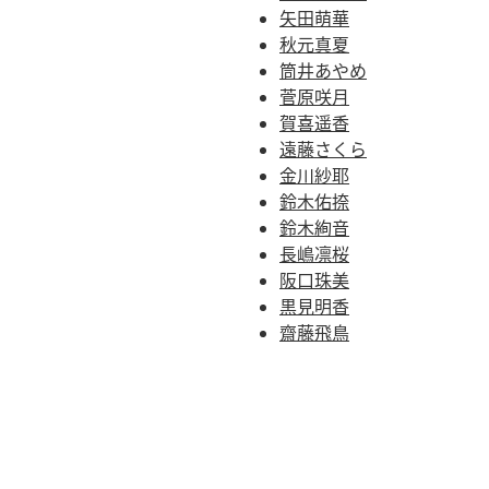
矢田萌華
秋元真夏
筒井あやめ
菅原咲月
賀喜遥香
遠藤さくら
金川紗耶
鈴木佑捺
鈴木絢音
長嶋凛桜
阪口珠美
黒見明香
齋藤飛鳥