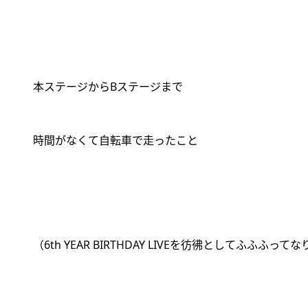
本ステージから
B
ステージまで
時間がなくて自転車で走ったこと
（
6th YEAR BIRTHDAY LIVE
を彷彿としてふふふってな