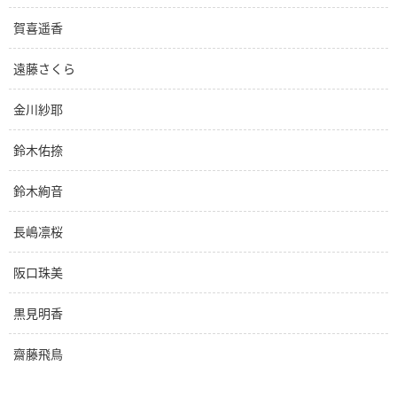
賀喜遥香
遠藤さくら
金川紗耶
鈴木佑捺
鈴木絢音
長嶋凛桜
阪口珠美
黒見明香
齋藤飛鳥