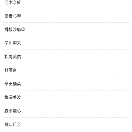
弓木奈於
愛宕心響
掛橋沙耶香
早川聖来
松尾美佑
林瑠奈
柴田柚菜
梅澤美波
森平麗心
樋口日奈