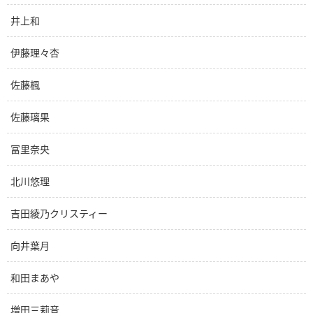
井上和
伊藤理々杏
佐藤楓
佐藤璃果
冨里奈央
北川悠理
吉田綾乃クリスティー
向井葉月
和田まあや
増田三莉音