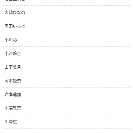
大越ひなの
奥田いろは
小川彩
小津玲奈
山下美月
岡本姫奈
岩本蓮加
川端晃菜
川﨑桜