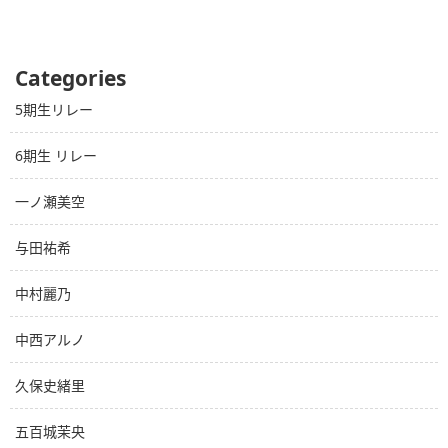
Categories
5期生リレー
6期生 リレー
一ノ瀬美空
与田祐希
中村麗乃
中西アルノ
久保史緒里
五百城茉央