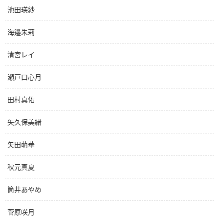
池田瑛紗
海邉朱莉
清宮レイ
瀬戸口心月
田村真佑
矢久保美緒
矢田萌華
秋元真夏
筒井あやめ
菅原咲月