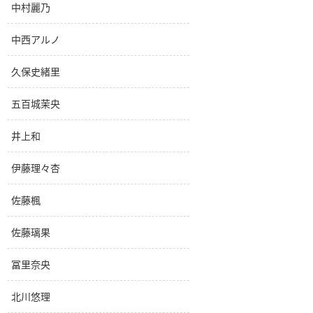
中村麗乃
中西アルノ
久保史緒里
五百城茉央
井上和
伊藤理々杏
佐藤楓
佐藤璃果
冨里奈央
北川悠理