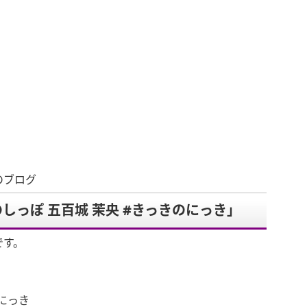
のブログ
しっぽ 五百城 茉央 #きっきのにっき」
です。
のにっき