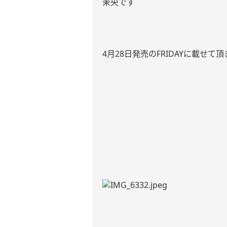
茉央です
4
月
28
日発売の
FRIDAY
に載せて頂