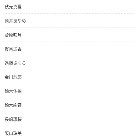
秋元真夏
筒井あやめ
菅原咲月
賀喜遥香
遠藤さくら
金川紗耶
鈴木佑捺
鈴木絢音
長嶋凛桜
阪口珠美