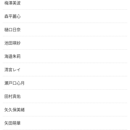
梅澤美波
森平麗心
樋口日奈
池田瑛紗
海邉朱莉
清宮レイ
瀬戸口心月
田村真佑
矢久保美緒
矢田萌華