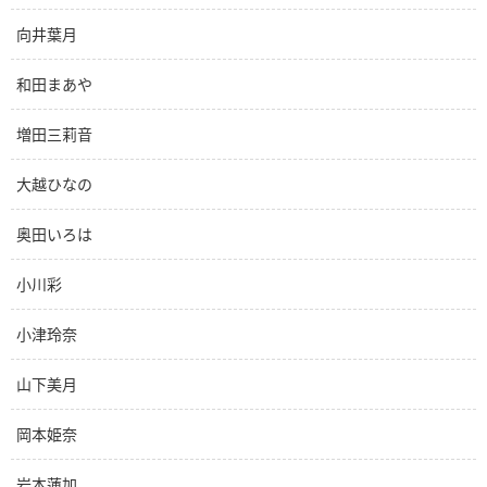
向井葉月
和田まあや
増田三莉音
大越ひなの
奥田いろは
小川彩
小津玲奈
山下美月
岡本姫奈
岩本蓮加