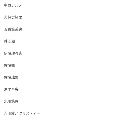
中西アルノ
久保史緒里
五百城茉央
井上和
伊藤理々杏
佐藤楓
佐藤璃果
冨里奈央
北川悠理
吉田綾乃クリスティー