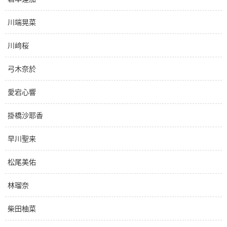
川端晃菜
川﨑桜
弓木奈於
愛宕心響
掛橋沙耶香
早川聖来
松尾美佑
林瑠奈
柴田柚菜