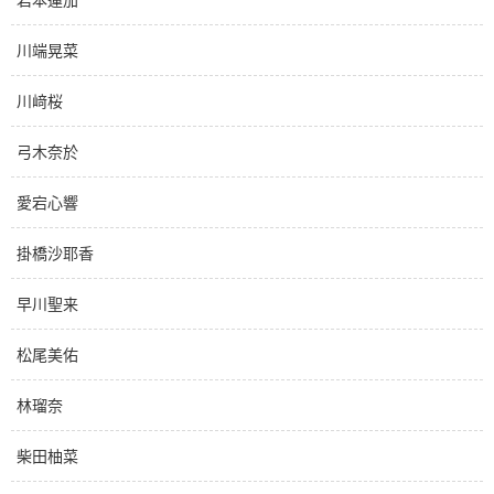
川端晃菜
川﨑桜
弓木奈於
愛宕心響
掛橋沙耶香
早川聖来
松尾美佑
林瑠奈
柴田柚菜