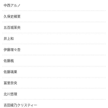
中西アルノ
久保史緒里
五百城茉央
井上和
伊藤理々杏
佐藤楓
佐藤璃果
冨里奈央
北川悠理
吉田綾乃クリスティー