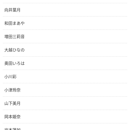
向井葉月
和田まあや
増田三莉音
大越ひなの
奥田いろは
小川彩
小津玲奈
山下美月
岡本姫奈
岩本蓮加