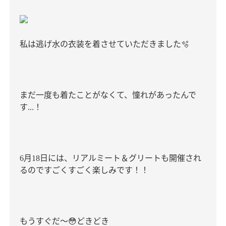
私は逃げ水の衣装を着させていただきました
🫧
まだ一度も着たことがなくて、憧れがあったんで
す
！
...
月
日には、リアルミート＆グリートも開催され
6
18
るのですごくすごく楽しみです！！
もうすぐだ〜
😳
どきどき