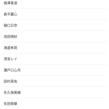
梅澤美波
森平麗心
樋口日奈
池田瑛紗
海邉朱莉
清宮レイ
瀬戸口心月
田村真佑
矢久保美緒
矢田萌華