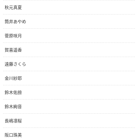
秋元真夏
筒井あやめ
菅原咲月
賀喜遥香
遠藤さくら
金川紗耶
鈴木佑捺
鈴木絢音
長嶋凛桜
阪口珠美