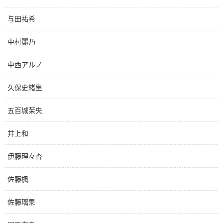
与田祐希
中村麗乃
中西アルノ
久保史緒里
五百城茉央
井上和
伊藤理々杏
佐藤楓
佐藤璃果