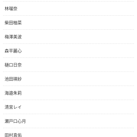
林瑠奈
柴田柚菜
梅澤美波
森平麗心
樋口日奈
池田瑛紗
海邉朱莉
清宮レイ
瀬戸口心月
田村真佑