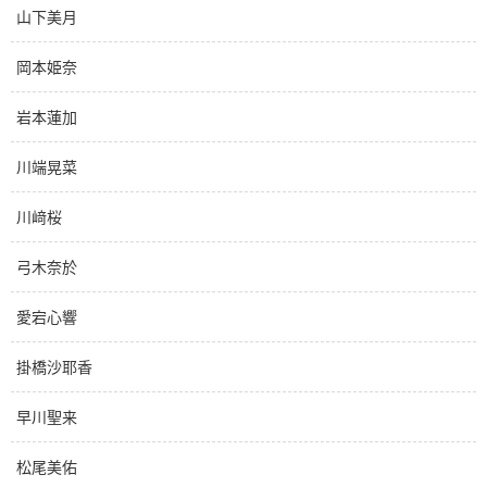
山下美月
岡本姫奈
岩本蓮加
川端晃菜
川﨑桜
弓木奈於
愛宕心響
掛橋沙耶香
早川聖来
松尾美佑