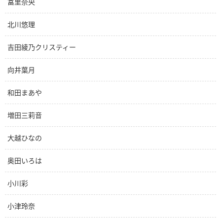
冨里奈央
北川悠理
吉田綾乃クリスティー
向井葉月
和田まあや
増田三莉音
大越ひなの
奥田いろは
小川彩
小津玲奈