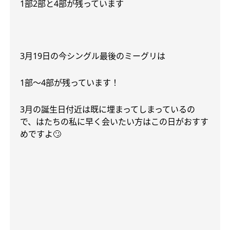
1
部
2
部と
4
部が残っています
3
月
19
日の今シングル最後のミーグリは
1
部〜
4
部が残っています！
3
月の誕生日付近は既に埋まってしまっているの
で、はたちの私に早く会いたい方はこの日がおすす
めですよ
🙄