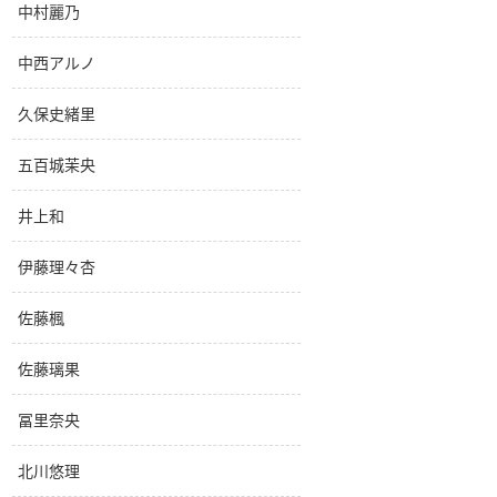
中村麗乃
中西アルノ
久保史緒里
五百城茉央
井上和
伊藤理々杏
佐藤楓
佐藤璃果
冨里奈央
北川悠理