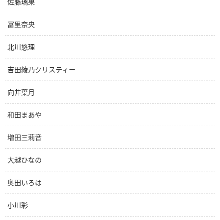
佐藤璃果
冨里奈央
北川悠理
吉田綾乃クリスティー
向井葉月
和田まあや
増田三莉音
大越ひなの
奥田いろは
小川彩