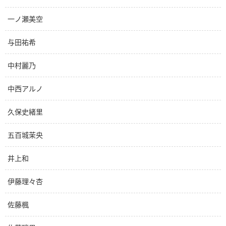
一ノ瀬美空
与田祐希
中村麗乃
中西アルノ
久保史緒里
五百城茉央
井上和
伊藤理々杏
佐藤楓