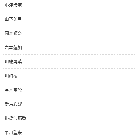
小津玲奈
山下美月
岡本姫奈
岩本蓮加
川端晃菜
川﨑桜
弓木奈於
愛宕心響
掛橋沙耶香
早川聖来