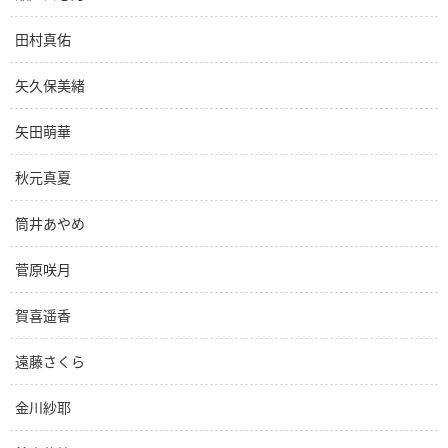
田村真佑
矢久保美緒
矢田萌華
秋元真夏
筒井あやめ
菅原咲月
賀喜遥香
遠藤さくら
金川紗耶