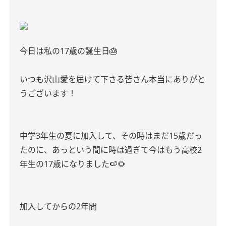
今日は私の
17
歳の誕生日
🎂
いつも沢山愛を届けて下さる皆さん本当にありがと
うございます！
中学
3
年生の夏に加入して、その時はまだ
15
歳だっ
たのに、あっという間に時は過ぎて今はもう高校
2
年生の
17
歳になりました
🍉🌻
加入してからの
2
年間