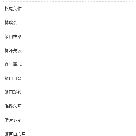
松尾美佑
林瑠奈
柴田柚菜
梅澤美波
森平麗心
樋口日奈
池田瑛紗
海邉朱莉
清宮レイ
瀬戸口心月