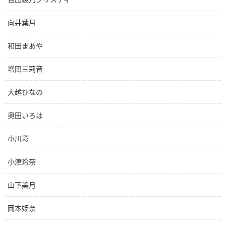
向井葉月
和田まあや
増田三莉音
大越ひなの
奥田いろは
小川彩
小津玲奈
山下美月
岡本姫奈