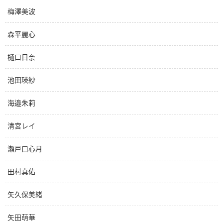
梅澤美波
森平麗心
樋口日奈
池田瑛紗
海邉朱莉
清宮レイ
瀬戸口心月
田村真佑
矢久保美緒
矢田萌華