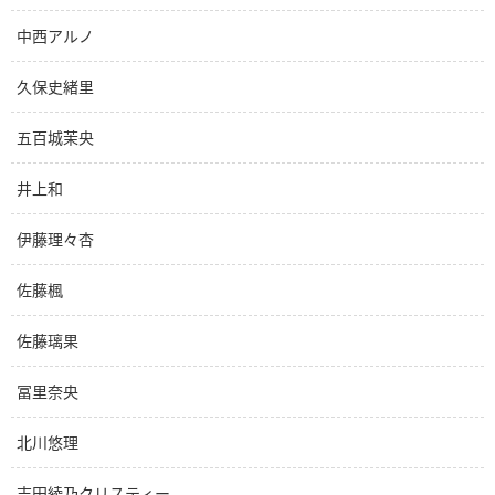
中西アルノ
久保史緒里
五百城茉央
井上和
伊藤理々杏
佐藤楓
佐藤璃果
冨里奈央
北川悠理
吉田綾乃クリスティー