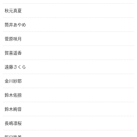
秋元真夏
筒井あやめ
菅原咲月
賀喜遥香
遠藤さくら
金川紗耶
鈴木佑捺
鈴木絢音
長嶋凛桜