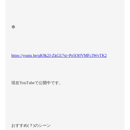
🧅
https://youtu.be/qK9k2J-ZkGU?si=Pe5OffVMFc3WvTK2
現在
YouTube
で公開中です。
おすすめ
(
？
)
のシーン