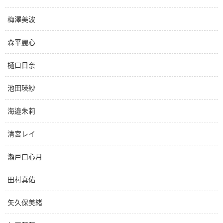
梅澤美波
森平麗心
樋口日奈
池田瑛紗
海邉朱莉
清宮レイ
瀬戸口心月
田村真佑
矢久保美緒