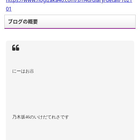
https://www.nogizaka46.com/s/n46/diary/detail/1021
01
ブログの概要
にーはお
🥟
乃木坂
46
のいけだてれさです