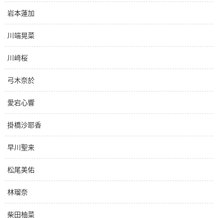
岩本蓮加
川端晃菜
川﨑桜
弓木奈於
愛宕心響
掛橋沙耶香
早川聖来
松尾美佑
林瑠奈
柴田柚菜