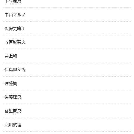
中村麗乃
中西アルノ
久保史緒里
五百城茉央
井上和
伊藤理々杏
佐藤楓
佐藤璃果
冨里奈央
北川悠理