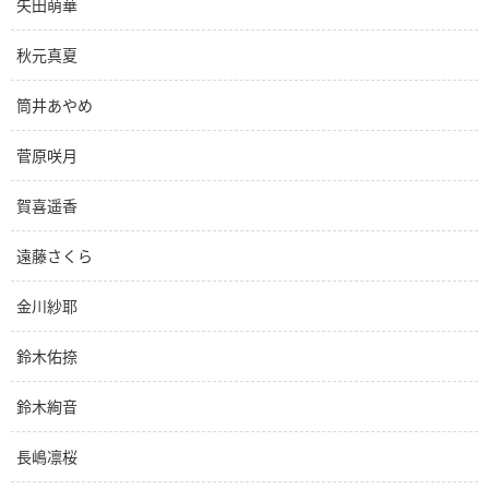
矢田萌華
秋元真夏
筒井あやめ
菅原咲月
賀喜遥香
遠藤さくら
金川紗耶
鈴木佑捺
鈴木絢音
長嶋凛桜