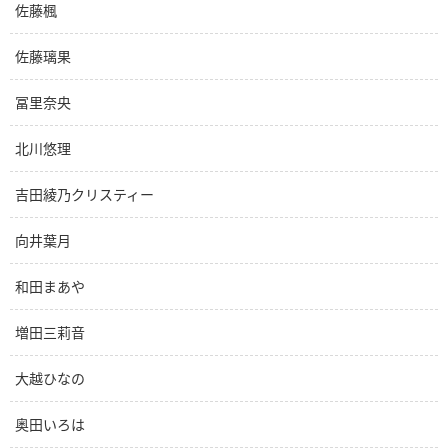
佐藤楓
佐藤璃果
冨里奈央
北川悠理
吉田綾乃クリスティー
向井葉月
和田まあや
増田三莉音
大越ひなの
奥田いろは