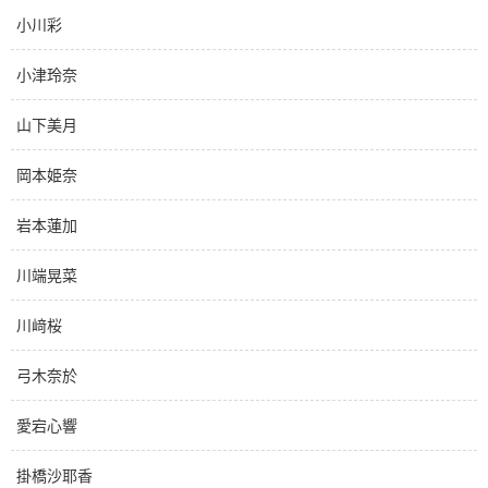
小川彩
小津玲奈
山下美月
岡本姫奈
岩本蓮加
川端晃菜
川﨑桜
弓木奈於
愛宕心響
掛橋沙耶香