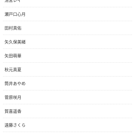
清宮レイ
瀬戸口心月
田村真佑
矢久保美緒
矢田萌華
秋元真夏
筒井あやめ
菅原咲月
賀喜遥香
遠藤さくら