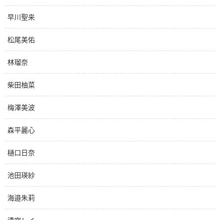
早川聖来
松尾美佑
林瑠奈
柴田柚菜
梅澤美波
森平麗心
樋口日奈
池田瑛紗
海邉朱莉