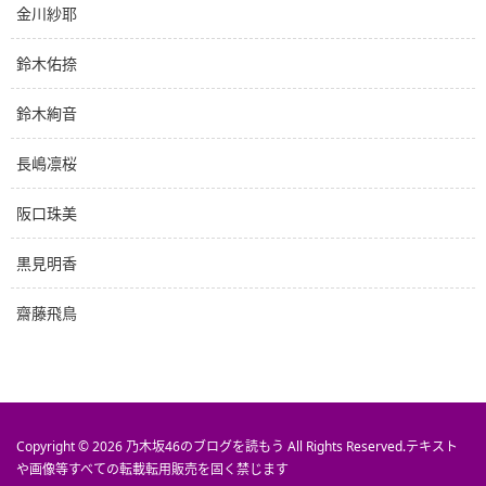
金川紗耶
鈴木佑捺
鈴木絢音
長嶋凛桜
阪口珠美
黒見明香
齋藤飛鳥
Copyright © 2026
乃木坂46のブログを読もう
All Rights Reserved.
テキスト
や画像等すべての転載転用販売を固く禁じます