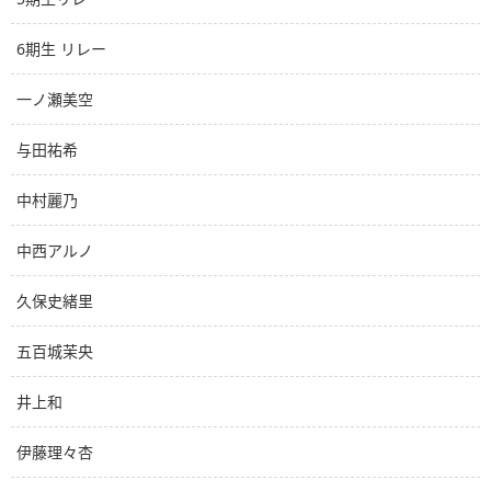
6期生 リレー
一ノ瀬美空
与田祐希
中村麗乃
中西アルノ
久保史緒里
五百城茉央
井上和
伊藤理々杏