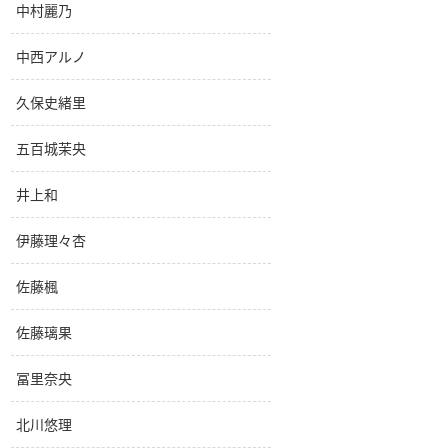
中村麗乃
中西アルノ
久保史緒里
五百城茉央
井上和
伊藤理々杏
佐藤楓
佐藤璃果
冨里奈央
北川悠理