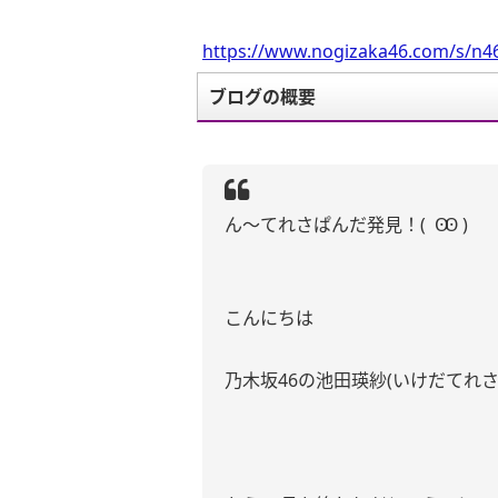
https://www.nogizaka46.com/s/n46
ブログの概要
ん〜てれさぱんだ発見！( Ꙭ )
こんにちは
乃木坂46の池田瑛紗(いけだてれさ