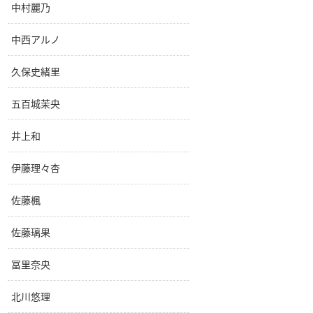
中村麗乃
中西アルノ
久保史緒里
五百城茉央
井上和
伊藤理々杏
佐藤楓
佐藤璃果
冨里奈央
北川悠理