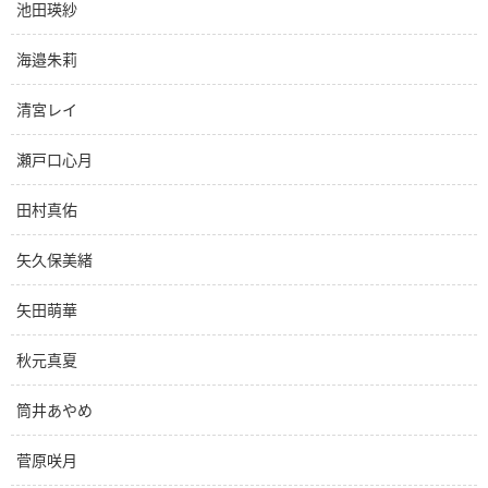
池田瑛紗
海邉朱莉
清宮レイ
瀬戸口心月
田村真佑
矢久保美緒
矢田萌華
秋元真夏
筒井あやめ
菅原咲月