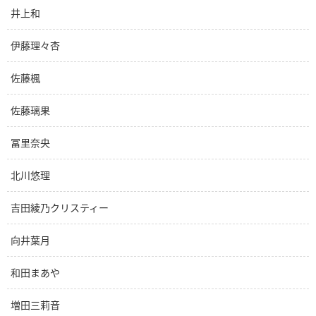
井上和
伊藤理々杏
佐藤楓
佐藤璃果
冨里奈央
北川悠理
吉田綾乃クリスティー
向井葉月
和田まあや
増田三莉音