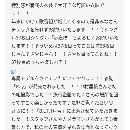
特別感が満載の衣装で大好きな可愛い衣装で
す！！！
年末にかけて歌番組が増えてくるので是非みなさん
チェックを忘れずお願いいたします！！！
今シング
ル37枚目シングル「歩道橋」もよろしくお願いいた
します！！
そういえば37枚目ってことは
次38枚目
じゃん？
さやじゃん！！！
さや枚目ってことね！！
37枚目めっちゃ楽しむぞ！！
専属モデルをさせていただいております！！
雑誌
「Ray」が発売されました！！！
中村里帆さんと初
の組撮影でした！！
旅行企画でたくさんの場所を回
ってすごく楽しかったです♪
是非ご覧ください😊
さらに！！
「B.L.T.1月号」に出演させていただきま
した！！
スタッフさんやカメラマンさんがとても素
敵な方で、私の素の表情を見れる誌面となっており