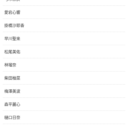
愛宕心響
掛橋沙耶香
早川聖来
松尾美佑
林瑠奈
柴田柚菜
梅澤美波
森平麗心
樋口日奈