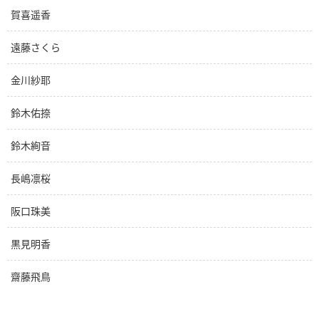
賀喜遥香
遠藤さくら
金川紗耶
鈴木佑捺
鈴木絢音
長嶋凛桜
阪口珠美
黒見明香
齋藤飛鳥