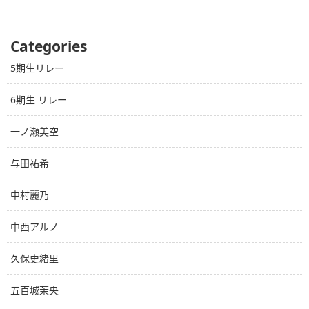
Categories
5期生リレー
6期生 リレー
一ノ瀬美空
与田祐希
中村麗乃
中西アルノ
久保史緒里
五百城茉央