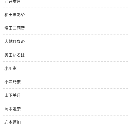
向井葉月
和田まあや
増田三莉音
大越ひなの
奥田いろは
小川彩
小津玲奈
山下美月
岡本姫奈
岩本蓮加