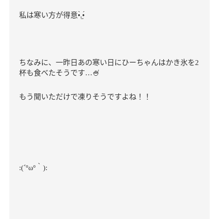
.̫
私は寒い方が得意
•̀
•́
ちなみに、一昨日あの寒い日にひーちゃんはかき氷を
2
杯も食べたそうです
🍧
…
もう聞いただけで凍りそうですよね！！
｀
:(´ºωº
):