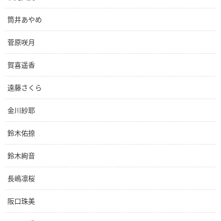
筒井あやめ
菅原咲月
賀喜遥香
遠藤さくら
金川紗耶
鈴木佑捺
鈴木絢音
長嶋凛桜
阪口珠美