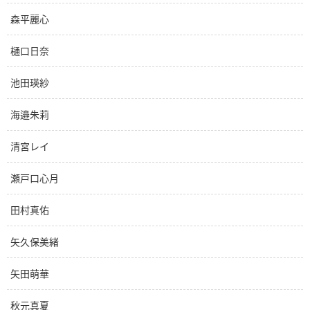
森平麗心
樋口日奈
池田瑛紗
海邉朱莉
清宮レイ
瀬戸口心月
田村真佑
矢久保美緒
矢田萌華
秋元真夏