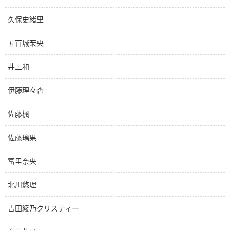
久保史緒里
五百城茉央
井上和
伊藤理々杏
佐藤楓
佐藤璃果
冨里奈央
北川悠理
吉田綾乃クリスティー