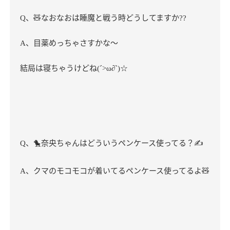
、
🧸
なおなおは睡魔と戦う時どうしてますか
Q
??
、目薬めっちゃさすかな～
A
結局は寝ちゃうけどね
(´>ω∂`)☆
、
🐤
奈央ちゃんはどういうペンケース使ってる？
✍
Q
、クマのモコモコが着いてるペンケース使ってるよ
🧸
A