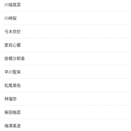
川端晃菜
川﨑桜
弓木奈於
愛宕心響
掛橋沙耶香
早川聖来
松尾美佑
林瑠奈
柴田柚菜
梅澤美波