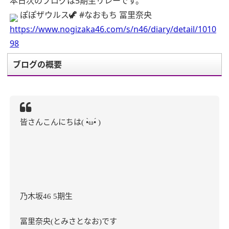
本日次のブログは5期生リレーです。
ぽぽザウルス🦖 #なおもち 冨里奈央
https://www.nogizaka46.com/s/n46/diary/detail/1010
98
ブログの概要
皆さんこんにちは
( •̀ω•́ )
乃木坂
期生
46 5
冨里奈央
とみさとなお
です
(
)