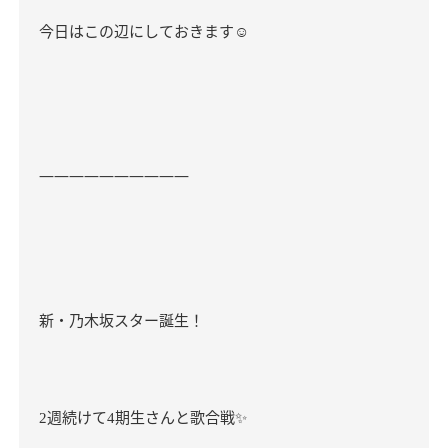
今日はこの辺にしておきます
☺️
――――――――――
新・乃木坂スター誕生！
週続けて
期生さんと歌合戦
✨
2
4