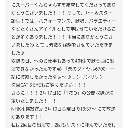
にスーパーやんちゃんずを結成してくださってあり
がとうございました！！！
そして、乃木坂スター
誕生！では、パフォーマンス、歌唱、バラエティー
などたくさんアイドルとして学ばせていただけるこ
とが多くありました！！！
本当にありがとうござ
いました😊
とても素敵な経験をさせていただきま
した♪
収録の日、他のお仕事もあって4期生で歌う曲に出
演できなかったんです😭
「恋のダイヤル6700」一
緒に披露したかったなぁ〜
♪リンリンリリン
次回CAT'S EYEもご覧ください！！！
さらに！！！
2月17日に「179Q」の公開収録が決
定いたしました！！！
NHK札幌放送局
3月10日金曜日の19:57〜
にて放送
があります！！
私は2回目の出演で、2回もゲストに呼んでいただけ