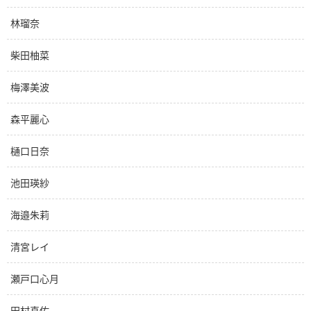
林瑠奈
柴田柚菜
梅澤美波
森平麗心
樋口日奈
池田瑛紗
海邉朱莉
清宮レイ
瀬戸口心月
田村真佑