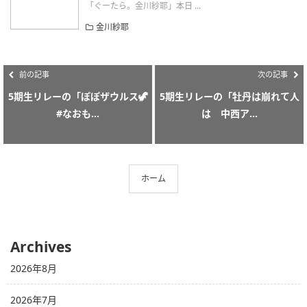
「ぐーたら。金川紗耶」本日 ...
金川紗耶
前の記事
次の記事
5期生リレーの「ぽぽザウルス🦖
5期生リレーの「牡丹は崩れて人
#なおも...
は 中西ア...
ホーム
Archives
2026年8月
2026年7月