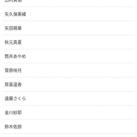
矢久保美緒
矢田萌華
秋元真夏
筒井あやめ
菅原咲月
賀喜遥香
遠藤さくら
金川紗耶
鈴木佑捺