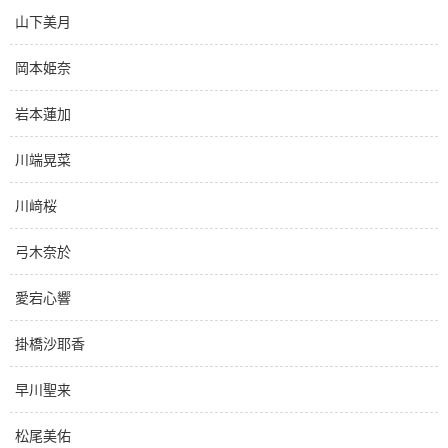
山下美月
岡本姫奈
岩本蓮加
川端晃菜
川﨑桜
弓木奈於
愛宕心響
掛橋沙耶香
早川聖来
松尾美佑