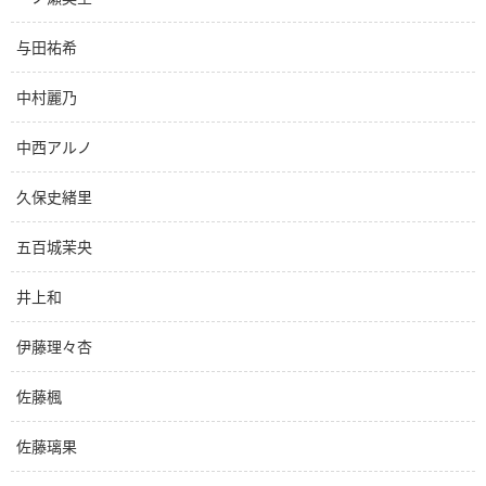
与田祐希
中村麗乃
中西アルノ
久保史緒里
五百城茉央
井上和
伊藤理々杏
佐藤楓
佐藤璃果