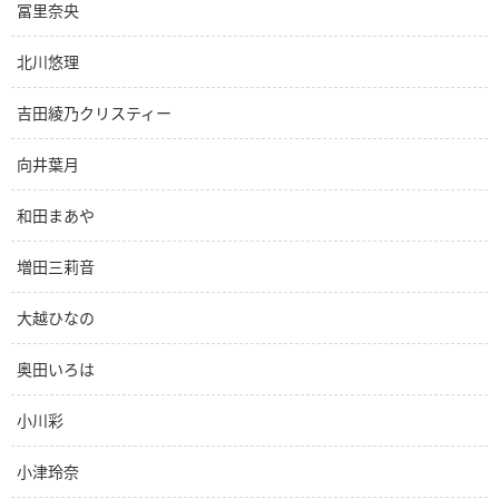
冨里奈央
北川悠理
吉田綾乃クリスティー
向井葉月
和田まあや
増田三莉音
大越ひなの
奥田いろは
小川彩
小津玲奈